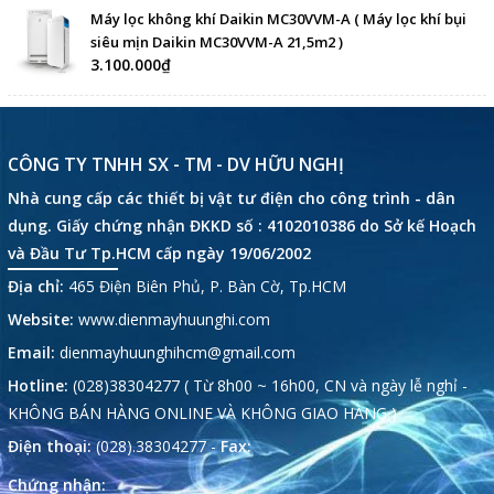
Máy lọc không khí Daikin MC30VVM-A ( Máy lọc khí bụi
siêu mịn Daikin MC30VVM-A 21,5m2 )
3.100.000₫
CÔNG TY TNHH SX - TM - DV HỮU NGHỊ
Nhà cung cấp các thiết bị vật tư điện cho công trình - dân
dụng. Giấy chứng nhận ĐKKD số : 4102010386 do Sở kế Hoạch
và Đầu Tư Tp.HCM cấp ngày 19/06/2002
Địa chỉ:
465 Điện Biên Phủ, P. Bàn Cờ, Tp.HCM
Website:
www.dienmayhuunghi.com
Email:
dienmayhuunghihcm@gmail.com
Hotline:
(028)38304277 ( Từ 8h00 ~ 16h00, CN và ngày lễ nghỉ -
KHÔNG BÁN HÀNG ONLINE VÀ KHÔNG GIAO HÀNG )
Điện thoại:
(028).38304277 -
Fax:
Chứng nhận: