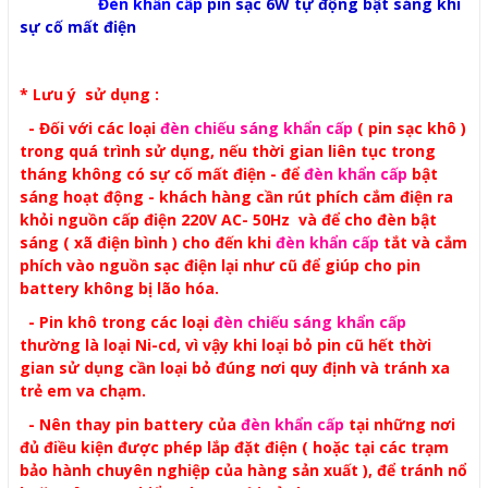
Đèn khẩn cấp
pin sạc 6W tự động bật sáng khi
sự cố mất điện
* Lưu ý sử dụng :
- Đối với các loại
đèn chiếu sáng khẩn cấp
( pin sạc khô )
trong quá trình sử dụng, nếu thời gian liên tục trong
tháng không có sự cố mất điện - để
đèn khẩn cấp
bật
sáng hoạt động - khách hàng cần rút phích cắm điện ra
khỏi nguồn cấp điện 220V AC- 50Hz và để cho đèn bật
sáng ( xã điện bình ) cho đến khi
đèn khẩn cấp
tắt và cắm
phích vào nguồn sạc điện lại như cũ để giúp cho pin
battery không bị lão hóa.
- Pin khô trong các loại
đèn chiếu sáng khẩn cấp
thường là loại Ni-cd, vì vậy khi loại bỏ pin cũ hết thời
gian sử dụng cần loại bỏ đúng nơi quy định và tránh xa
trẻ em va chạm.
- Nên thay pin battery của
đèn khẩn cấp
tại những nơi
đủ điều kiện được phép lắp đặt điện ( hoặc tại các trạm
bảo hành chuyên nghiệp của hàng sản xuất ), để tránh nổ