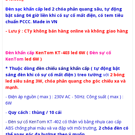
Đèn sạc khẩn cấp
led 2 chóa phản quang sâu, tự động
bật sáng 04 giờ liền khi có sự cố mất điện, có tem tiêu
chuẩn PCCC. Made in VN
- Lưu ý : CTy không bán hàng online và không giao hàng
Đèn khẩn cấp
KenTom KT-403 led 6W (
Đèn sự cố
KenTom
led 6W )
* Thuộc dòng
đèn chiếu sáng khẩn cấp
( tự động bật
sáng đèn khi có sự cố mất điện ) treo tường
với
2 bóng
led siêu sáng 3W, chóa phản quang cho góc chiếu xa và
mạnh.
- Điện áp nguồn ( max ) : 230V AC - 50Hz. Công suất ( max ) :
6W
-
Quy cách : thùng / 10 cái
-
Đèn sự cố KenTom
KT-402 có thân vỏ bằng nhựa cao cấp
ABS chống phai màu và va đập với môi trường,
2 chóa đèn có
thể xoay góc đa hướng theo ý muốn.