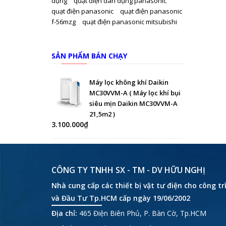
dụng
quạt điện dân dụng panasonic
quạt điện panasonic
quạt điện panasonic
f-56mzg
quạt điện panasonic mitsubishi
SẢN PHẨM BÁN CHẠY
Máy lọc không khí Daikin
MC30VVM-A ( Máy lọc khí bụi
siêu mịn Daikin MC30VVM-A
21,5m2 )
3.100.000₫
CÔNG TY TNHH SX - TM - DV HỮU NGHỊ
Nhà cung cấp các thiết bị vật tư điện cho công t
và Đầu Tư Tp.HCM cấp ngày 19/06/2002
Địa chỉ:
465 Điện Biên Phủ, P. Bàn Cờ, Tp.HCM