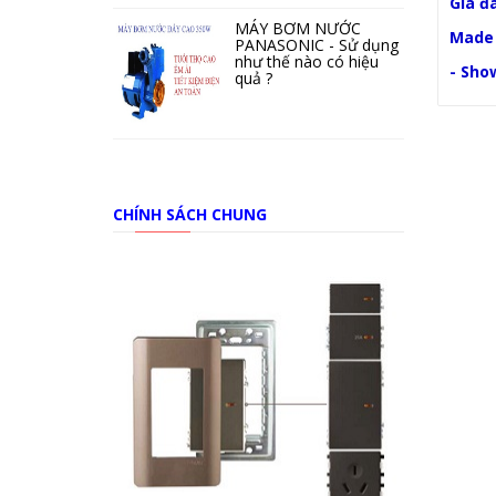
Gíá đ
MÁY BƠM NƯỚC
Made 
PANASONIC - Sử dụng
như thế nào có hiệu
- Sho
quả ?
CHÍNH SÁCH CHUNG