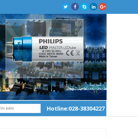
Hotline:028-38304227