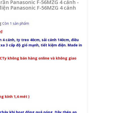
rần Panasonic F-56MZG 4 cánh -
điện Panasonic F-56MZG 4 cánh
:
Còn 1 sản phẩm
0₫
n
4 cánh, ty treo 40cm, sải cánh 140cm, điều
 xa 3 cấp độ gió mạnh, tiết kiệm điện. Made in
a
: CTy không bán hàng online và không giao
g kính 1,4 mét )
ị cháy khi hoạt động quá nóng. Dây thép an