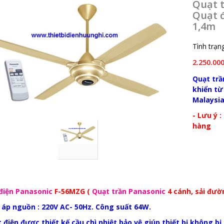
Quạt t
Quạt 
1,4m
Tình trạng
2.250.00
Quạt trầ
khiển từ
Malaysi
- Lưu ý 
hàng
điện Panasonic
F-56MZG (
Quạt trần Panasonic
4 cánh, sải đườn
n áp nguồn : 220V AC- 50Hz.
Công suất 64W.
 điện
được thiết kế cầu chì nhiệt bảo vệ giúp thiết bị không b