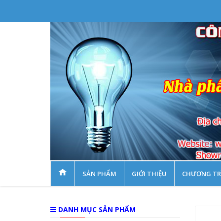
SẢN PHẨM
GIỚI THIỆU
CHƯƠNG TR
DANH MỤC SẢN PHẨM