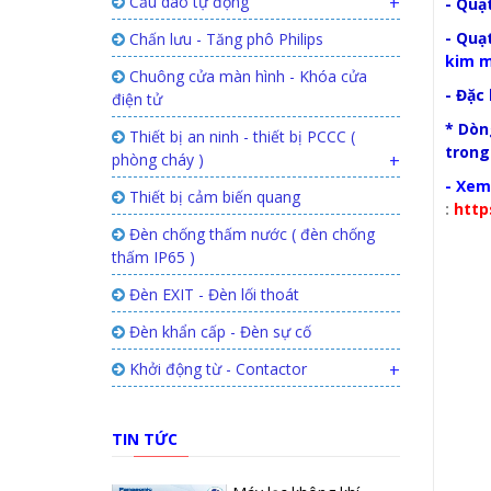
Cầu dao tự động
+
-
Quạt
-
Quạt
Chấn lưu - Tăng phô Philips
kim m
Chuông cửa màn hình - Khóa cửa
- Đặc 
điện tử
* Dò
Thiết bị an ninh - thiết bị PCCC (
trong
phòng cháy )
+
- Xem
Thiết bị cảm biến quang
:
http
Đèn chống thấm nước ( đèn chống
thấm IP65 )
Đèn EXIT - Đèn lối thoát
Đèn khẩn cấp - Đèn sự cố
Khởi động từ - Contactor
+
TIN TỨC