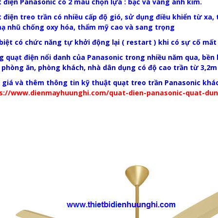
 điện Panasonic
có 2 màu chọn lựa : bạc và vàng ánh kim.
 điện
treo trần có nhiều cấp độ gió, sử dụng điều khiển từ xa, 
ạ nhũ chống oxy hóa, thẩm mỹ cao và sang trọng
biệt có chức năng tự khởi động lại ( restart ) khi có sự cố mất
ng
quạt điện
nổi danh của
Panasonic
trong nhiều năm qua, bền b
 phòng ăn, phòng khách, nhà dân dụng có độ cao trần từ 3,2m 
 giá và thêm thông tin kỹ thuật
quạt treo trần Panasonic
khác
s://www.dienmayhuunghi.com/quat-dien-panasonic-quat-dun