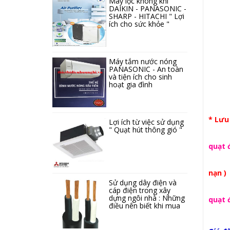
Máy lọc không khí
DAIKIN - PANASONIC -
SHARP - HITACHI " Lợi
ích cho sức khỏe "
Máy tắm nước nóng
PANASONIC - An toàn
và tiện ích cho sinh
hoạt gia đình
* Lưu
Lợi ích từ việc sử dụng
" Quạt hút thông gió "
- Kh
quạt 
- K
nạn )
Sử dụng dây điện và
- Sử 
cáp điện trong xây
dựng ngôi nhà : Những
quạt 
điều nên biết khi mua