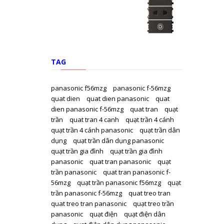
TAG
panasonic f56mzg
panasonic f-56mzg
quat dien
quat dien panasonic
quat
dien panasonic f-56mzg
quat tran
quạt
trần
quat tran 4 canh
quạt trần 4 cánh
quạt trần 4 cánh panasonic
quạt trần dân
dụng
quạt trần dân dụng panasonic
quạt trần gia đình
quạt trần gia đình
panasonic
quat tran panasonic
quạt
trần panasonic
quat tran panasonic f-
56mzg
quạt trần panasonic f56mzg
quạt
trần panasonic f-56mzg
quat treo tran
quat treo tran panasonic
quạt treo trần
panasonic
quạt điện
quạt điện dân