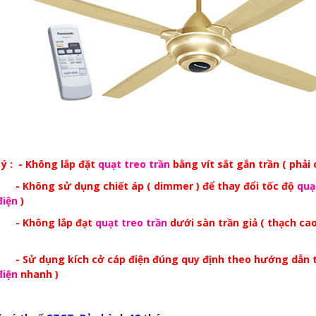
 ý : - Không lắp đặt
quạt treo trần
bằng vít sắt gắn trần ( phải
ông sử dụng chiết áp ( dimmer ) để thay đổi tốc độ
quạ
điện
)
hông lắp đạt
quạt treo trần
dưới sàn trần giả ( thạch cao
dụng kích cở cáp điện đúng quy định theo hướng dẫn trán
điện
nhanh )