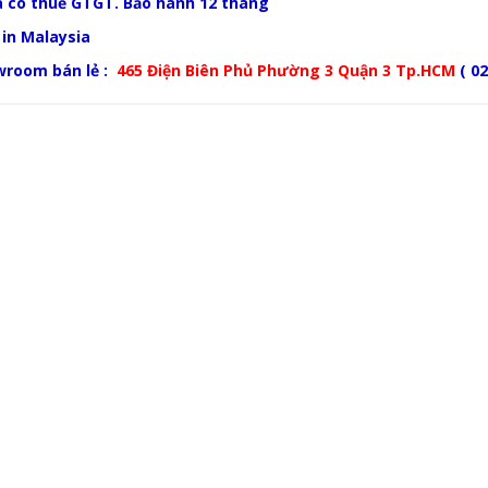
ã có thuế GTGT. Bảo hành 12 tháng
in Malaysia
wroom bán lẻ :
465 Điện Biên Phủ Phường 3 Quận 3 Tp.HCM
( 02