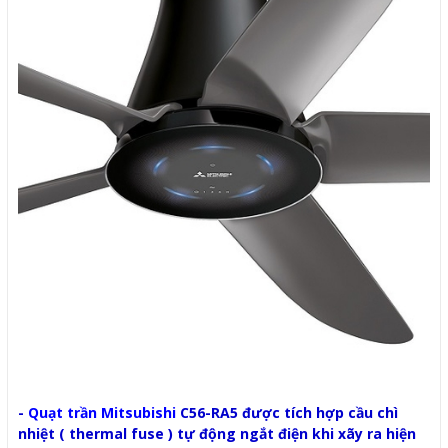
-
Quạt trần Mitsubishi
C56-RA5 được tích hợp cầu chì
nhiệt ( thermal fuse ) tự động ngắt điện khi xãy ra hiện