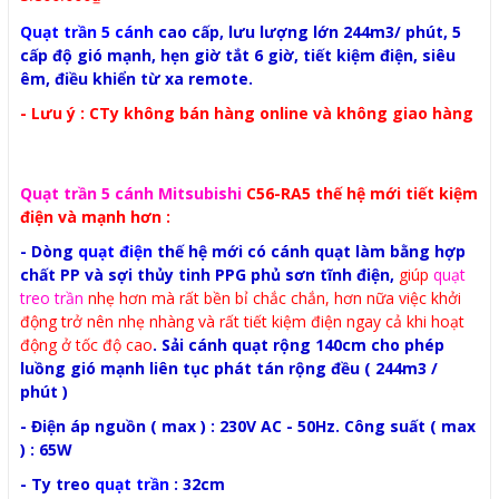
Quạt trần 5 cánh
cao cấp, lưu lượng lớn 244m3/ phút, 5
cấp độ gió mạnh, hẹn giờ tắt 6 giờ, tiết kiệm điện, siêu
êm, điều khiển từ xa remote.
- Lưu ý : CTy không bán hàng online và không giao hàng
Quạt trần 5 cánh Mitsubishi
C56-RA5 thế hệ mới tiết kiệm
điện và mạnh hơn :
- Dòng
quạt điện
thế hệ mới có cánh quạt làm bằng hợp
chất PP và sợi thủy tinh PPG phủ sơn tĩnh điện,
giúp
quạt
treo trần
nhẹ hơn mà rất bền bỉ chắc chắn, hơn nữa việc khởi
động trở nên nhẹ nhàng và rất tiết kiệm điện ngay cả khi hoạt
động ở tốc độ cao
. Sải cánh quạt rộng 140cm cho phép
luồng gió mạnh liên tục phát tán rộng đều ( 244m3 /
phút )
- Điện áp nguồn ( max ) : 230V AC - 50Hz. Công suất ( max
) : 65W
- Ty treo
quạt trần
: 32cm