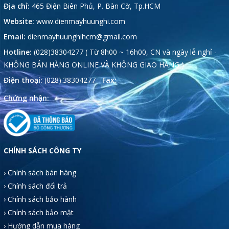
Địa chỉ:
465 Điện Biên Phủ, P. Bàn Cờ, Tp.HCM
Website:
www.dienmayhuunghi.com
Email:
dienmayhuunghihcm@gmail.com
Hotline:
(028)38304277 ( Từ 8h00 ~ 16h00, CN và ngày lễ nghỉ -
KHÔNG BÁN HÀNG ONLINE VÀ KHÔNG GIAO HÀNG )
Điện thoại:
(028).38304277 -
Fax:
Chứng nhận:
CHÍNH SÁCH CÔNG TY
› Chính sách bán hàng
› Chính sách đổi trả
› Chính sách bảo hành
› Chính sách bảo mật
› Hướng dẫn mua hàng