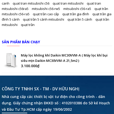
canh
quat tran mitsubishi c56
quat tran mitsubishi
quat tran
mitsubishi c56ra5
mitsubishi c56-rw5
mitsubishi c56-ra5
quạt trần
mitsubishi c56-ra5
quạt trần cao cấp
quạt trần gia đình
quạt trần gia
đình 5 cánh
quạt trần 5 cánh mitsubishi
quạt trần 5 cánh
quạt trần
mitsubishi
quạt trần
SẢN PHẨM BÁN CHẠY
Máy lọc không khí Daikin MC30VVM-A ( Máy lọc khí bụi
siêu mịn Daikin MC30VVM-A 21,5m2 )
3.100.000₫
CÔNG TY TNHH SX - TM - DV HỮU NGHỊ
Nhà cung cấp các thiết bị vật tư điện cho công trình - dân
dụng. Giấy chứng nhận ĐKKD số : 4102010386 do Sở kế Hoạch
và Đầu Tư Tp.HCM cấp ngày 19/06/2002