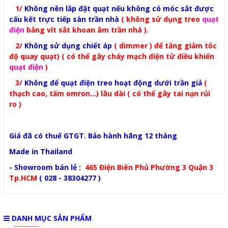
1/
Không nên lắp đặt quạt nếu không có móc sắt được
cấu kết trực tiếp sàn trần nhà
( không sử dụng treo
quạt
điện
bằng vít sắt khoan âm trần nhà
).
2/
Không sử dụng chiết áp
( dimmer ) để tăng giảm tốc
độ quay quạt) ( có thể gây cháy mạch điện tử điều khiển
quạt điện
)
3/
Không để
quạt điện
treo hoạt động dưới trần giả
(
thạch cao, tấm omron...) lâu dài ( có thể gây tai nạn rủi
ro )
Giá đã có thuế GTGT. Bảo hành hãng 12 tháng
Made in Thailand
- Showroom bán lẻ :
465 Điện Biên Phủ Phường 3 Quận 3
Tp.HCM
( 028 - 38304277 )
DANH MỤC SẢN PHẨM