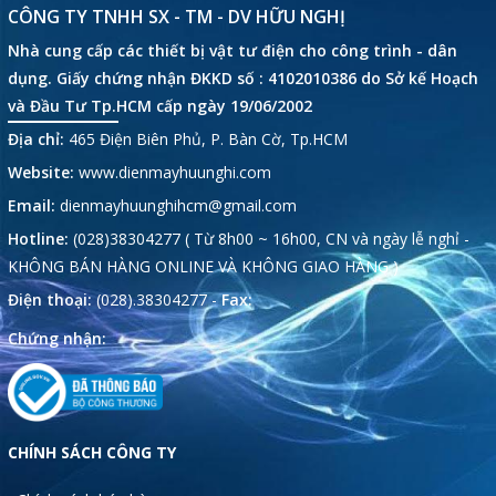
CÔNG TY TNHH SX - TM - DV HỮU NGHỊ
Nhà cung cấp các thiết bị vật tư điện cho công trình - dân
dụng. Giấy chứng nhận ĐKKD số : 4102010386 do Sở kế Hoạch
và Đầu Tư Tp.HCM cấp ngày 19/06/2002
Địa chỉ:
465 Điện Biên Phủ, P. Bàn Cờ, Tp.HCM
Website:
www.dienmayhuunghi.com
Email:
dienmayhuunghihcm@gmail.com
Hotline:
(028)38304277 ( Từ 8h00 ~ 16h00, CN và ngày lễ nghỉ -
KHÔNG BÁN HÀNG ONLINE VÀ KHÔNG GIAO HÀNG )
Điện thoại:
(028).38304277 -
Fax:
Chứng nhận:
CHÍNH SÁCH CÔNG TY