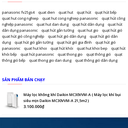
panasonic fv25gs4
quat dien
quat hut
quạt hút
quạt hút bếp
quat hut cong nghiep
quat hut cong nghiep panasonic
quạt hút công
nghiệp panasonic
quat hut dan dung
quạt hút dân dụng
quat hút
dân dụng panasonic
quạt hút gắn tường
quat hut gio
quạt hút gió
quat hút gió công nghiệp
quat hút gió dân dụng
quạt hút gió dân
dụng
quạt hút gió gắn tường
quạt hút gió gia đình
quạt hút gió
panasonic
quat hut khoi
quạt hút khói
quat hut khoi bep
quạt hút
khói bếp
quạt hút panasonic
quat thong gio
quạt thông gió
quạt
thông gió bếp
quat thong gio dan dung
quat thông gió dân dụng
SẢN PHẨM BÁN CHẠY
Máy lọc không khí Daikin MC30VVM-A ( Máy lọc khí bụi
siêu mịn Daikin MC30VVM-A 21,5m2 )
3.100.000₫