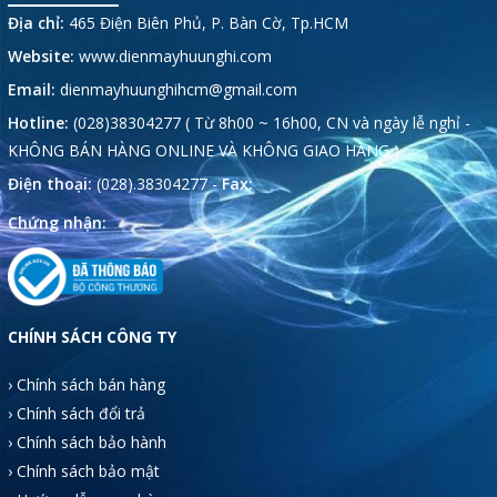
Địa chỉ:
465 Điện Biên Phủ, P. Bàn Cờ, Tp.HCM
Website:
www.dienmayhuunghi.com
Email:
dienmayhuunghihcm@gmail.com
Hotline:
(028)38304277 ( Từ 8h00 ~ 16h00, CN và ngày lễ nghỉ -
KHÔNG BÁN HÀNG ONLINE VÀ KHÔNG GIAO HÀNG )
Điện thoại:
(028).38304277 -
Fax:
Chứng nhận:
CHÍNH SÁCH CÔNG TY
› Chính sách bán hàng
› Chính sách đổi trả
› Chính sách bảo hành
› Chính sách bảo mật