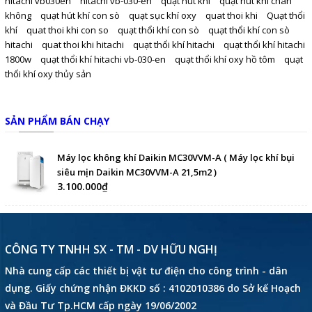
hitachi vb030en
hitachi vb-030-en
quạt hút khí
quạt hút khí chân
không
quạt hút khí con sò
quạt sục khí oxy
quat thoi khi
Quạt thổi
khí
quat thoi khi con so
quạt thổi khí con sò
quạt thổi khí con sò
hitachi
quat thoi khi hitachi
quạt thổi khí hitachi
quạt thổi khí hitachi
1800w
quạt thổi khí hitachi vb-030-en
quạt thổi khí oxy hồ tôm
quạt
thổi khí oxy thủy sản
SẢN PHẨM BÁN CHẠY
Máy lọc không khí Daikin MC30VVM-A ( Máy lọc khí bụi
siêu mịn Daikin MC30VVM-A 21,5m2 )
3.100.000₫
CÔNG TY TNHH SX - TM - DV HỮU NGHỊ
Nhà cung cấp các thiết bị vật tư điện cho công trình - dân
dụng. Giấy chứng nhận ĐKKD số : 4102010386 do Sở kế Hoạch
và Đầu Tư Tp.HCM cấp ngày 19/06/2002