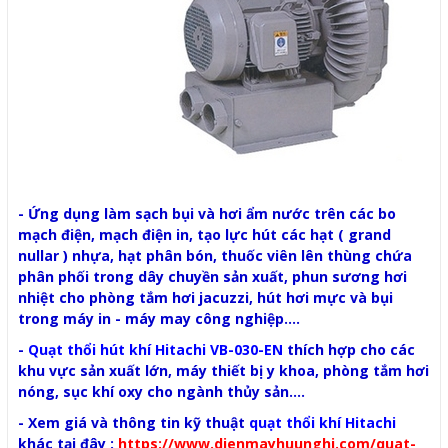
- Ứng dụng làm sạch bụi và hơi ẩm nước trên các bo
mạch điện, mạch điện in, tạo lực hút các hạt ( grand
nullar ) nhựa, hạt phân bón, thuốc viên lên thùng chứa
phân phối trong dây chuyền sản xuất, phun sương hơi
nhiệt cho phòng tắm hơi jacuzzi, hút hơi mực và bụi
trong máy in - máy may công nghiệp....
-
Quạt thổi hút khí Hitachi VB-030-EN
thích hợp cho các
khu vực sản xuất lớn, máy thiết bị y khoa, phòng tắm hơi
nóng, sục khí oxy cho ngành thủy sản....
- Xem giá và thông tin kỹ thuật
quạt thổi khí Hitachi
khác tại đây :
https://www.dienmayhuunghi.com/quat-