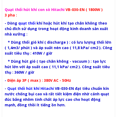
Quạt thổi hút khí con sò Hitachi
VB-030-EN ( 1800W )
3 pha :
- Dòng
quạt thổi
khí hoặc hút khí tạo chân không theo
chủ đích sử dụng trong hoạt động kinh doanh sản xuất
nhà xưởng :
* Dùng thổi gió khí ( discharge ) : có lưu lượng thổi lớn
( 1,4m3/ phút ) và áp suất nén cao ( 11,8 kPa/ cm2 ). Công
suất tiêu thụ : 410W / giờ
* Dùng hút gió ( tạo chân không - vacuum ) : tạo lực
hút lớn với áp suất cao ( 11,1 kPa/ cm2 ). Công suất tiêu
thụ : 360W / giờ
-
Điện áp 3P ( max ) : 380V AC - 50Hz
-
Quạt thổi hút khí Hitachi
VB-030-EN đạt tiêu chuẩn kín
nước chống bụi cao và rất tiết kiệm điện nhờ cánh quạt
đúc bắng nhôm tinh chất áp lực cao cho hoạt động
mạnh, đồng thồi ít tiếng ồn hơn.