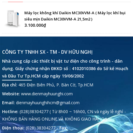
Máy lọc không khí Daikin MC30VVM-A ( Máy lọc khí bụi
siêu mịn Daikin MC30VVM-A 21,5m2 )
3.100.000₫
CÔNG TY TNHH SX - TM - DV HỮU NGHỊ
Nhà cung cấp các thiết bị vật tư điện cho công trình - dân
dụng. Giấy chứng nhận ĐKKD số : 4102010386 do Sở kế Hoạch
và Đầu Tư Tp.HCM cấp ngày 19/06/2002
Địa chỉ:
465 Điện Biên Phủ, P. Bàn Cờ, Tp.HCM
Website:
www.dienmayhuunghi.com
Email:
dienmayhuunghihcm@gmail.com
Hotline:
(028)38304277 ( Từ 8h00 ~ 16h00, CN và ngày lễ nghỉ -
KHÔNG BÁN HÀNG ONLINE VÀ KHÔNG GIAO HÀNG )
Điện thoại:
(028).38304277 -
Fax: