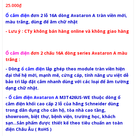
25.000₫
Ổ cắm điện
đơn 2 lỗ 16A dòng Avataron A tràn viền mới,
màu trắng, dùng đế âm chữ nhật
- Lưu ý : CTy không bán hàng online và không giao hàng
Ổ cắm điện
đơn 2 chấu 16A dòng series Avataron A màu
trắng :
- Dòng
ổ cắm điện
lắp ghép theo module tràn viền hiện
đại thế hệ mới, mạnh mẽ, cứng cáp, tính năng ưu việt dễ
bảo trì lắp đặt cắm nhanh dùng với các loại đế âm tường
dạng chữ nhật.
-
Ổ cắm điện Avataron A
M3T426US-WE thuộc dòng ổ
cắm điện khối cao cấp 2 lỗ của hãng Schneider dùng
trong dân dụng cho căn hộ, tòa nhà cao tầng,
showroom, biệt thự, bệnh viện, trường học, khách
sạn...Sản phẩm được thiết kế theo tiêu chuẩn an toàn
điện Châu Âu ( RoHS )