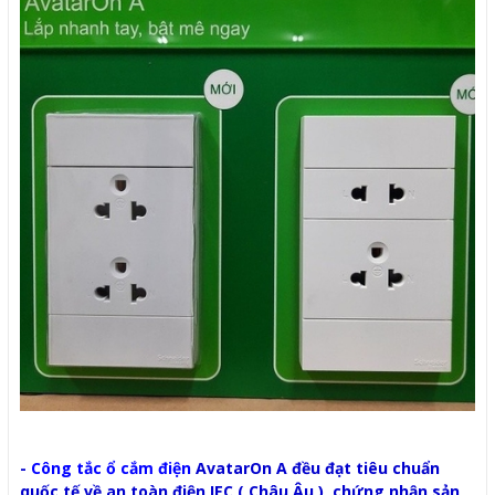
-
Công tắc ổ cắm điện
AvatarOn A đều đạt tiêu chuẩn
quốc tế về an toàn điện IEC ( Châu Âu ), chứng nhận sản