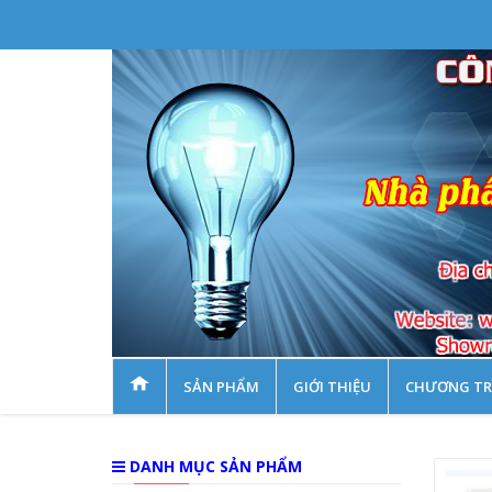
SẢN PHẨM
GIỚI THIỆU
CHƯƠNG TR
DANH MỤC SẢN PHẨM