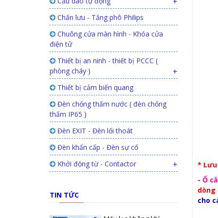
Cầu dao tự động
+
Chấn lưu - Tăng phô Philips
Chuông cửa màn hình - Khóa cửa
điện tử
Thiết bị an ninh - thiết bị PCCC (
phòng cháy )
+
Thiết bị cảm biến quang
Đèn chống thấm nước ( đèn chống
thấm IP65 )
Đèn EXIT - Đèn lối thoát
Đèn khẩn cấp - Đèn sự cố
Khởi động từ - Contactor
+
* Lưu
-
Ổ cắ
dòng 
TIN TỨC
cho cá