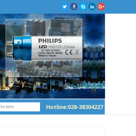
Hotline:028-38304227