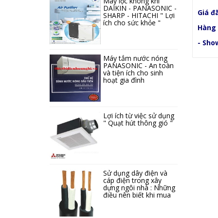
Máy lọc không khí
DAIKIN - PANASONIC -
Giá đ
SHARP - HITACHI " Lợi
ích cho sức khỏe "
Hàng 
- Sho
Máy tắm nước nóng
PANASONIC - An toàn
và tiện ích cho sinh
hoạt gia đình
Lợi ích từ việc sử dụng
" Quạt hút thông gió "
Sử dụng dây điện và
cáp điện trong xây
dựng ngôi nhà : Những
điều nên biết khi mua