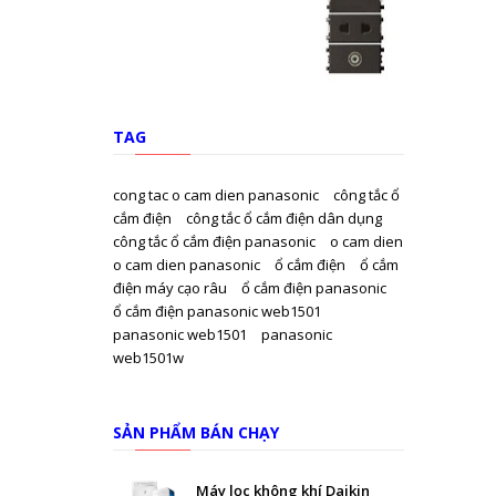
TAG
cong tac o cam dien panasonic
công tắc ổ
cắm điện
công tắc ổ cắm điện dân dụng
công tắc ổ cắm điện panasonic
o cam dien
o cam dien panasonic
ổ cắm điện
ổ cắm
điện máy cạo râu
ổ cắm điện panasonic
ổ cắm điện panasonic web1501
panasonic web1501
panasonic
web1501w
SẢN PHẨM BÁN CHẠY
Máy lọc không khí Daikin