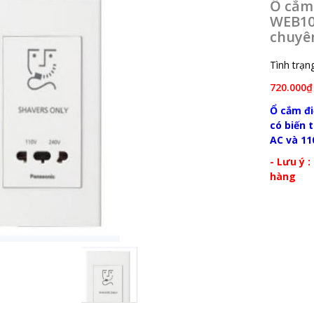
Ổ cắm
WEB10
chuyên
Tình trạng
720.000₫
Ổ cắm đ
có biến t
AC và 1
- Lưu ý 
hàng