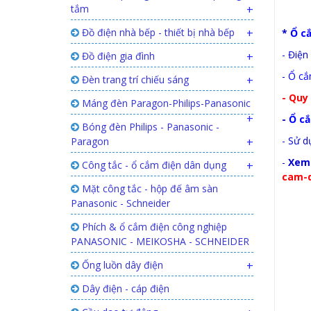
tắm
+
Đồ điện nhà bếp - thiết bị nhà bếp
+
*
Ổ c
- Điện
Đồ điện gia đình
+
-
Ổ cắ
Đèn trang trí chiếu sáng
+
- Quy 
Máng đèn Paragon-Philips-Panasonic
+
-
Ổ c
Bóng đèn Philips - Panasonic -
- Sử d
Paragon
+
-
Xem 
Công tắc - ổ cắm điện dân dụng
+
cam-d
Mặt công tắc - hộp đế âm sàn
Panasonic - Schneider
Phích & ổ cắm điện công nghiệp
PANASONIC - MEIKOSHA - SCHNEIDER
Ống luồn dây điện
+
Dây điện - cáp điện