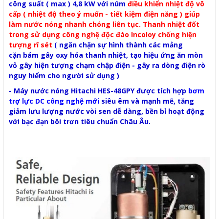
công suất ( max ) 4,8 kW với núm
điều khiển nhiệt độ vô
cấp ( nhiệt độ theo ý muốn - tiết kiệm điện năng ) giúp
làm nước nóng nhanh chóng liên tục. Thanh nhiệt đốt
trong sử dụng công nghệ độc đáo Incoloy chống hiện
tượng rĩ sét
( ngăn chặn sự hình thành các mảng
cặn bám gây oxy hóa thanh nhiệt, tạo hiệu ứng ăn mòn
vỏ gây hiện tượng chạm chập điện - gây ra dòng điện rò
nguy hiểm cho người sử dụng )
-
Máy nước nóng Hitachi HES-48GPY
được tích hợp
bơm
trợ lực DC công nghệ mới
siêu êm và mạnh mẽ, tăng
giảm lưu lượng nước vòi sen dễ dàng, bền bỉ hoạt động
với bạc đạn bôi trơn tiêu chuẩn Châu Âu.