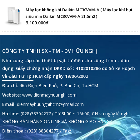
Máy lọc không khí Daikin MC30VVM-A ( Máy lọc khí bụi
siêu mịn Daikin MC30VVM-A 21,5m2 )
3.100.000₫
CÔNG TY TNHH SX - TM - DV HỮU NGHỊ
Nhà cung cấp các thiết bị vật tư điện cho công trình - dân
dụng. Giấy chứng nhận ĐKKD số : 4102010386 do Sở kế Hoạch
và Đầu Tư Tp.HCM cấp ngày 19/06/2002
Địa chỉ:
465 Điện Biên Phủ, P. Bàn Cờ, Tp.HCM
Website:
www.dienmayhuunghi.com
Email:
dienmayhuunghihcm@gmail.com
Hotline:
(028)38304277 ( Từ 8h00 ~ 16h00, CN và ngày lễ nghỉ -
KHÔNG BÁN HÀNG ONLINE VÀ KHÔNG GIAO HÀNG )
Điện thoại:
(028).38304277 -
Fax: