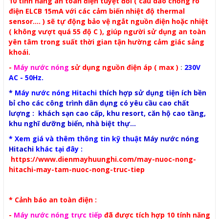
10 tính năng an toàn điện tuyệt đối ( cầu dao chống rò
điện ELCB 15mA với các cảm biến nhiệt độ thermal
sensor.... ) sẽ tự động bảo vệ ngắt nguồn điện hoặc nhiệt
( không vượt quá 55 độ C ), giúp người sử dụng an toàn
yên tâm trong suất thời gian tận hường cảm giác sảng
khoái.
-
Máy nước nóng
sử dụng nguồn điện áp ( max )
:
230V
AC - 50Hz.
*
Máy nước nóng Hitachi
thích hợp sử dụng tiện ích bền
bỉ cho các công trình dân dụng có yêu cầu cao chất
lượng : khách sạn cao cấp, khu resort, căn hộ cao tầng,
khu nghĩ dưỡng biển, nhà biệt thự...
* Xem giá và thêm thông tin kỹ thuật
Máy nước nóng
Hitachi
khác tại đây :
https://www.dienmayhuunghi.com/may-nuoc-nong-
hitachi-may-tam-nuoc-nong-truc-tiep
* Cảnh báo an toàn điện :
-
Máy nước nóng trực tiếp
đã được tích hợp 10 tính năng