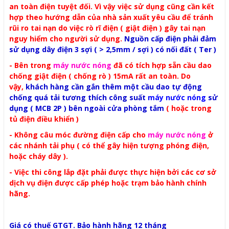
an toàn điện tuyệt đối. Vì vậy việc sử dụng cũng cần kết
hợp theo hướng dẫn của nhà sản xuất yêu cầu
để tránh
rũi ro tai nạn do việc rò rĩ điện ( giật điện ) gây tai nạn
nguy hiểm cho người sử dụng.
Nguồn cấp điện phải đảm
sử dụng dây điện 3 sợi ( > 2,5mm / sợi ) có nối đất ( Ter )
- Bên trong
máy nước nóng
đã có tích hợp sẵn cầu dao
chống giật điện ( chống rò ) 15mA rất an toàn. Do
vậy,
khách hàng cần gắn thêm một cầu dao tự động
chống quá tải tương thích công suất
máy nước nóng
sử
dụng ( MCB 2P ) bên ngoài cửa phòng tắm
( hoặc trong
tủ điện điều khiển )
- Không câu móc đường điện cấp cho
máy nước nóng
ở
các nhánh tải phụ ( có thể gây hiện tượng phóng điện,
hoặc cháy dây ).
- Việc thi công lắp đặt phải được thực hiện bởi các cơ sở
dịch vụ điện được cấp phép hoặc trạm bảo hành chính
hãng.
Giá có thuế GTGT. Bảo hành hãng 12 tháng