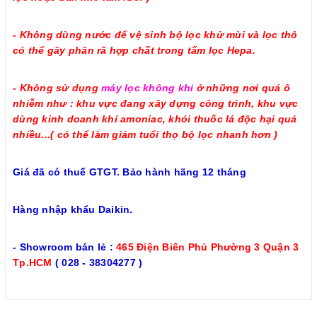
- Không dùng nước để vệ sinh bộ lọc khử mùi và lọc thô
có thể gây phân rã hợp chất trong tấm lọc Hepa.
- Không sử dụng
máy lọc không khí
ở những nơi quá ô
nhiễm như : khu vực đang xây dựng công trình, khu vực
dùng kinh doanh khí amoniac, khói thuốc lá độc hại quá
nhiều...( có thể làm giảm tuổi thọ bộ lọc nhanh hơn )
Giá đã có thuế GTGT. Bảo hành hãng 12 tháng
Hàng nhập khẩu Daikin.
- Showroom bán lẻ :
465 Điện Biên Phủ Phường 3 Quận 3
Tp.HCM
( 028 - 38304277 )