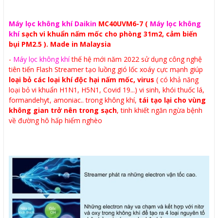
Máy lọc không khí Daikin
MC40UVM6-7 (
Máy lọc không
khí
sạch vi khuẩn nấm mốc cho phòng 31m2, cảm biến
bụi PM2.5 ). Made in Malaysia
-
Máy lọc không khí
thế hệ mới năm 2022 sử dụng công nghệ
tiên tiến Flash Streamer tạo luồng gió lốc xoáy cực mạnh giúp
loại bỏ các loại khí độc hại nấm mốc, virus
( có khả năng
loại bỏ vi khuẩn H1N1, H5N1, Covid 19...) vi sinh, khói thuốc lá,
formandehyt, amoniac.. trong không khí,
tái tạo lại cho vùng
không gian trở nên trong sạch
, tinh khiết ngăn ngừa bệnh
về đường hô hấp hiểm nghèo