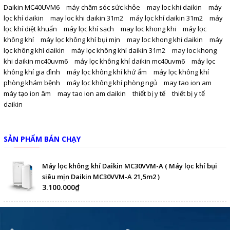
Daikin MC40UVM6
máy chăm sóc sức khỏe
may loc khi daikin
máy
lọc khí daikin
may loc khi daikin 31m2
máy lọc khí daikin 31m2
máy
lọc khí diệt khuẩn
máy lọc khí sạch
may loc khong khi
máy lọc
không khí
máy lọc không khí bụi mịn
may loc khong khi daikin
máy
lọc không khí daikin
máy lọc không khí daikin 31m2
may loc khong
khi daikin mc40uvm6
máy lọc không khí daikin mc40uvm6
máy lọc
không khí gia đình
máy lọc không khí khử ẩm
máy lọc không khí
phòng khám bệnh
máy lọc không khí phòng ngủ
may tao ion am
máy tạo ion âm
may tao ion am daikin
thiết bị y tế
thiết bị y tế
daikin
SẢN PHẨM BÁN CHẠY
Máy lọc không khí Daikin MC30VVM-A ( Máy lọc khí bụi
siêu mịn Daikin MC30VVM-A 21,5m2 )
3.100.000₫