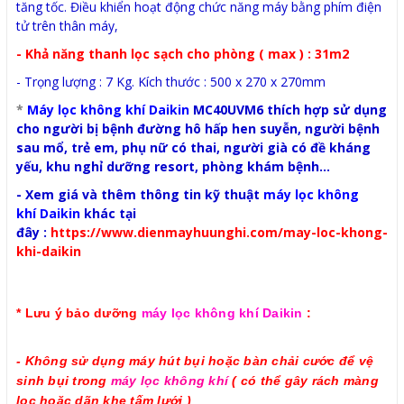
tăng tốc. Điều khiển hoạt động chức năng máy bằng phím điện
tử trên thân máy,
- Khả năng thanh lọc sạch cho phòng ( max ) : 31m2
- Trọng lượng : 7 Kg. Kích thước : 500 x 270 x 270mm
*
Máy lọc không khí Daikin
MC40UVM6 thích hợp sử dụng
cho người bị bệnh đường hô hấp hen suyễn, người bệnh
sau mổ, trẻ em, phụ nữ có thai, người già có đề kháng
yếu, khu nghỉ dưỡng resort, phòng khám bệnh...
- Xem giá và thêm thông tin kỹ thuật
máy lọc không
khí Daikin
khác tại
đây :
https://www.dienmayhuunghi.com/may-loc-khong-
khi-daikin
* Lưu ý bảo dưỡng
máy lọc không khí Daikin
:
- Không sử dụng máy hút bụi hoặc bàn chải cước để vệ
sinh bụi trong
máy lọc không khí
( có thể gây rách màng
lọc hoặc dãn khe tấm lưới )