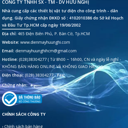
CÔNG TY TNHH SX - TM - DV HỮU NGHỊ
Nhà cung cấp các thiết bị vật tư điện cho công trình - dân
dụng. Giấy chứng nhận ĐKKD số : 4102010386 do Sở kế Hoạch
và Đầu Tư Tp.HCM cấp ngày 19/06/2002
Địa chỉ:
465 Điện Biên Phủ, P. Bàn Cờ, Tp.HCM
Website:
www.dienmayhuunghi.com
Email:
dienmayhuunghihcm@gmail.com
Hotline:
(028)38304277 ( Từ 8h00 ~ 16h00, CN và ngày lễ nghỉ -
KHÔNG BÁN HÀNG ONLINE VÀ KHÔNG GIAO HÀNG )
Điện thoại:
(028).38304277 -
Fax:
Chứng nhận:
CHÍNH SÁCH CÔNG TY
› Chính sách bán hàng