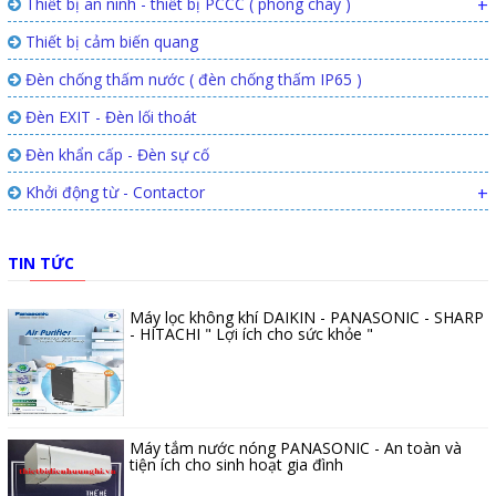
Thiết bị an ninh - thiết bị PCCC ( phòng cháy )
+
Thiết bị cảm biến quang
Đèn chống thấm nước ( đèn chống thấm IP65 )
Đèn EXIT - Đèn lối thoát
Đèn khẩn cấp - Đèn sự cố
Khởi động từ - Contactor
+
TIN TỨC
Máy lọc không khí DAIKIN - PANASONIC - SHARP
- HITACHI " Lợi ích cho sức khỏe "
Máy tắm nước nóng PANASONIC - An toàn và
tiện ích cho sinh hoạt gia đình