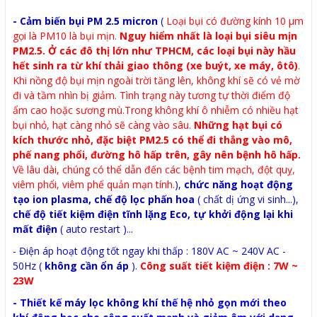
- Cảm biến bụi PM 2.5 micron
(
Loại bụi có đường kính 10 μm
gọi là PM10 là bụi mịn.
Nguy hiểm nhất là loại bụi siêu mịn
PM2.5. Ở các đô thị lớn như TPHCM, các loại bụi này hầu
hết sinh ra từ khí thải giao thông (xe buýt, xe máy, ôtô)
.
Khi nồng độ bụi mịn ngoài trời tăng lên, không khí sẽ có vẻ mờ
đi và tầm nhìn bị giảm. Tình trạng này tương tự thời điểm độ
ẩm cao hoặc sương mù.
Trong không khí ô nhiễm có nhiều hạt
bụi nhỏ, hạt càng nhỏ sẽ càng vào sâu.
Những hạt bụi có
kích thước nhỏ, đặc biệt PM2.5 có thể đi thẳng vào mô,
phế nang phổi, đường hô hấp trên, gây nên bệnh hô hấp.
Về lâu dài, chúng có thể dẫn đến các bệnh tim mạch, đột quỵ,
viêm phổi, viêm phế quản mạn tính.
),
chức năng hoạt động
tạo ion plasma, chế độ lọc phấn hoa
( chất dị ứng vi sinh...),
chế độ tiết kiệm điện tĩnh lặng Eco, tự khởi động lại khi
mất điện
( auto restart )...
- Điện áp hoạt động tốt ngay khi thấp : 180V AC ~ 240V AC -
50Hz (
không cần ổn áp
).
Công suất tiết kiệm điện : 7W ~
23W
- Thiết kế
máy lọc không khí
thế hệ nhỏ gọn mới theo