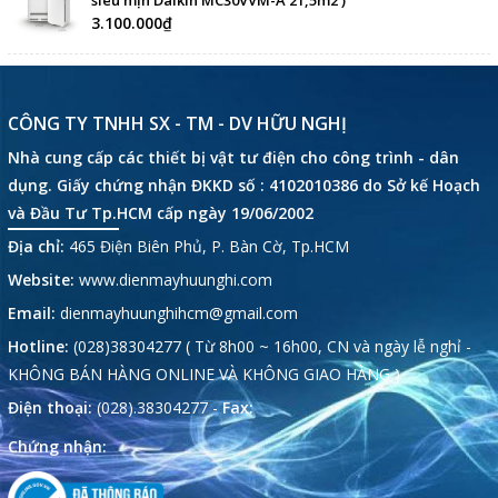
siêu mịn Daikin MC30VVM-A 21,5m2 )
3.100.000₫
CÔNG TY TNHH SX - TM - DV HỮU NGHỊ
Nhà cung cấp các thiết bị vật tư điện cho công trình - dân
dụng. Giấy chứng nhận ĐKKD số : 4102010386 do Sở kế Hoạch
và Đầu Tư Tp.HCM cấp ngày 19/06/2002
Địa chỉ:
465 Điện Biên Phủ, P. Bàn Cờ, Tp.HCM
Website:
www.dienmayhuunghi.com
Email:
dienmayhuunghihcm@gmail.com
Hotline:
(028)38304277 ( Từ 8h00 ~ 16h00, CN và ngày lễ nghỉ -
KHÔNG BÁN HÀNG ONLINE VÀ KHÔNG GIAO HÀNG )
Điện thoại:
(028).38304277 -
Fax:
Chứng nhận: