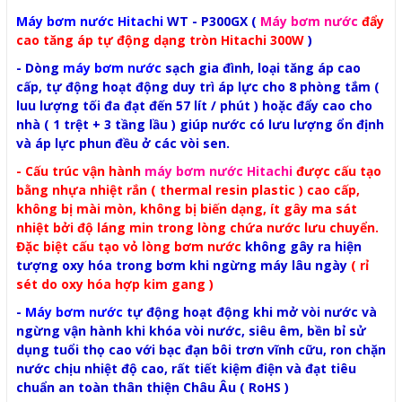
Máy bơm nước Hitachi
WT - P300GX (
Máy bơm nước
đẩy
cao tăng áp tự động dạng tròn Hitachi 300W
)
- Dòng
máy bơm nước
sạch gia đình, loại tăng áp cao
cấp, tự động hoạt động duy trì áp lực cho 8 phòng tắm (
luu lượng tối đa đạt đến 57 lít / phút ) hoặc đẩy cao cho
nhà ( 1 trệt + 3 tầng lầu ) giúp nước có lưu lượng ổn định
và áp lực phun đều ở các vòi sen.
- Cấu trúc vận hành
máy bơm nước Hitachi
được cấu tạo
bằng nhựa nhiệt rắn ( thermal resin plastic ) cao cấp,
không bị mài mòn, không bị biến dạng, ít gây ma sát
nhiệt bởi độ láng min trong lòng chứa nước lưu chuyển.
Đặc biệt cấu tạo vỏ lòng bơm nước
không gây ra hiện
tượng oxy hóa trong bơm khi ngừng máy lâu ngày
(
rỉ
sét do oxy hóa hợp kim gang
)
-
Máy bơm nước
tự động hoạt động khi mở vòi nước và
ngừng vận hành khi khóa vòi nước, siêu êm, bền bỉ sử
dụng tuổi thọ cao với bạc đạn bôi trơn vĩnh cữu, ron chặn
nước chịu nhiệt độ cao, rất tiết kiệm điện và đạt tiêu
chuẩn an toàn thân thiện Châu Âu ( RoHS )