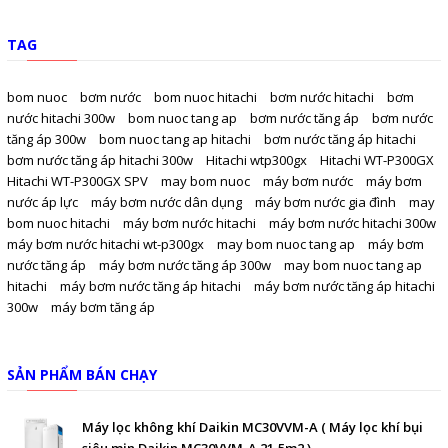
TAG
bom nuoc
bơm nước
bom nuoc hitachi
bơm nước hitachi
bơm
nước hitachi 300w
bom nuoc tang ap
bơm nước tăng áp
bơm nước
tăng áp 300w
bom nuoc tang ap hitachi
bơm nước tăng áp hitachi
bơm nước tăng áp hitachi 300w
Hitachi wtp300gx
Hitachi WT-P300GX
Hitachi WT-P300GX SPV
may bom nuoc
máy bơm nước
máy bơm
nước áp lực
máy bơm nước dân dụng
máy bơm nước gia đình
may
bom nuoc hitachi
máy bơm nước hitachi
máy bơm nước hitachi 300w
máy bơm nước hitachi wt-p300gx
may bom nuoc tang ap
máy bơm
nước tăng áp
máy bơm nước tăng áp 300w
may bom nuoc tang ap
hitachi
máy bơm nước tăng áp hitachi
máy bơm nước tăng áp hitachi
300w
máy bơm tăng áp
SẢN PHẨM BÁN CHẠY
Máy lọc không khí Daikin MC30VVM-A ( Máy lọc khí bụi