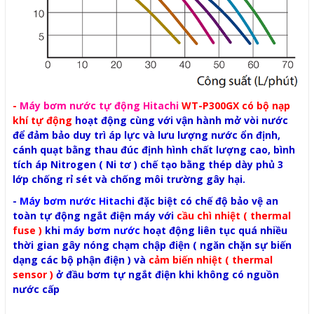
-
Máy bơm nước
tự động Hitachi
WT-P300GX có bộ nạp
khí tự động
hoạt động cùng với vận hành mở vòi nước
để đảm bảo duy trì áp lực và lưu lượng nước ổn định,
cánh quạt bằng thau đúc định hình chất lượng cao, bình
tích áp Nitrogen ( Ni tơ ) chế tạo bằng thép dày phủ 3
lớp chống rỉ sét và chống môi trường gây hại.
-
Máy bơm nước Hitachi
đặc biệt có chế độ bảo vệ an
toàn tự động ngắt điện máy với
cầu chì nhiệt ( thermal
fuse )
khi
máy bơm nước
hoạt động liên tục quá nhiều
thời gian gây nóng chạm chập điện ( ngăn chặn sự biến
dạng các bộ phận điện ) và
cảm biến nhiệt ( thermal
sensor )
ở đầu bơm tự ngắt điện khi không có nguồn
nước cấp