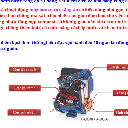
 bơm nước
tăng áp tự động tiết kiệm điện và khả năng cung cấp
 cấu hoạt động
máy bơm nước tăng áp
có kiểu dáng nhỏ gọn, 
im thau chống ma sát, chịu nhiệt cao giúp đảm bảo cho việc lư
ng nhựa tổng hợp composit là không gian nén khí ni tơ ( nitro
tyl chống thấm khí ( có chức năng cách ly nước và khí ni tơ tr
p điểm bạch kim thử nghiệm đạt vận hành đến 10 ngàn lần đón
áp nguồn.