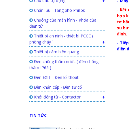
Cầu dao tự động
+
-
Máy
- Kết
Chấn lưu - Tăng phô Philips
hợp k
Chuông cửa màn hình - Khóa cửa
tơ bằ
điện tử
su bu
định.
Thiết bị an ninh - thiết bị PCCC (
phòng cháy )
+
- Tiế
điện 
Thiết bị cảm biến quang
Đèn chống thấm nước ( đèn chống
thấm IP65 )
Đèn EXIT - Đèn lối thoát
Đèn khẩn cấp - Đèn sự cố
Khởi động từ - Contactor
+
TIN TỨC