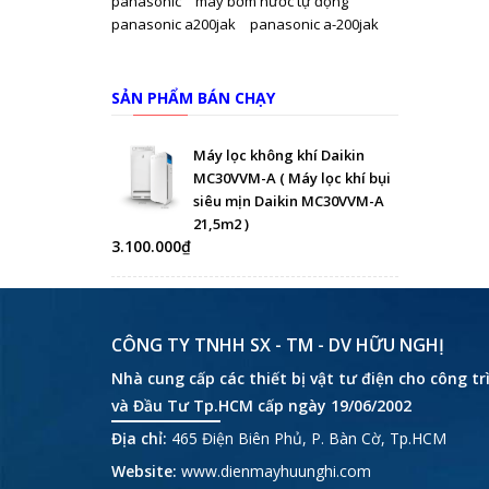
panasonic
máy bơm nước tự động
panasonic a200jak
panasonic a-200jak
SẢN PHẨM BÁN CHẠY
Máy lọc không khí Daikin
MC30VVM-A ( Máy lọc khí bụi
siêu mịn Daikin MC30VVM-A
21,5m2 )
3.100.000₫
CÔNG TY TNHH SX - TM - DV HỮU NGHỊ
Nhà cung cấp các thiết bị vật tư điện cho công t
và Đầu Tư Tp.HCM cấp ngày 19/06/2002
Địa chỉ:
465 Điện Biên Phủ, P. Bàn Cờ, Tp.HCM
Website:
www.dienmayhuunghi.com