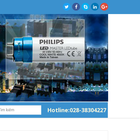
Hotline:028-38304227