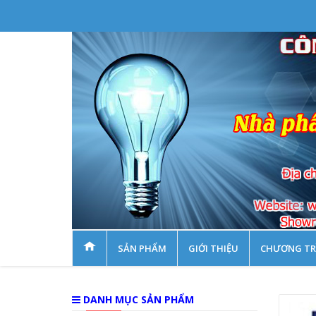
SẢN PHẨM
GIỚI THIỆU
CHƯƠNG TR
DANH MỤC SẢN PHẨM