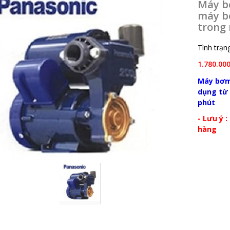
Máy bơ
máy b
trong 
Tình trạng
1.780.00
Máy bơ
dụng từ 
phút
- Lưu ý 
hàng