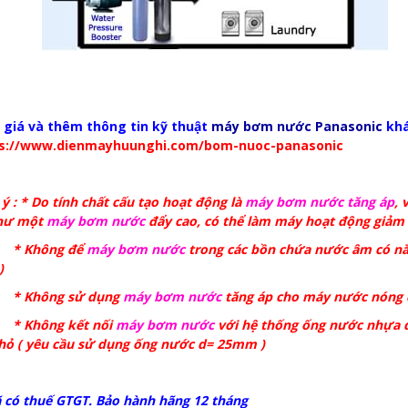
 giá và thêm thông tin kỹ thuật
máy bơm nước Panasonic
khá
s://www.dienmayhuunghi.com/bom-nuoc-panasonic
ý : * Do tính chất cấu tạo hoạt động là
máy bơm nước tăng áp
, 
hư một
máy bơm nước
đẩy cao, có thể làm máy hoạt động giảm 
hông để
máy bơm nước
trong các bồn chứa nước âm có nắ
)
hông sử dụng
máy bơm nước
tăng áp cho máy nước nóng 
hông kết nối
máy bơm nước
với hệ thống ống nước nhựa qu
hỏ ( yêu cầu sử dụng ống nước d= 25mm )
ã có thuế GTGT. Bảo hành hãng 12 tháng