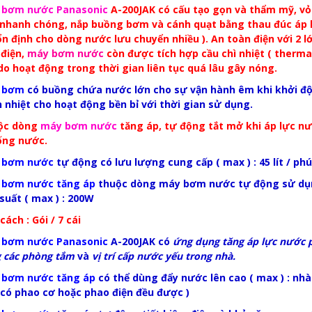
 bơm nước Panasonic
A-200JAK có cấu tạo gọn và thẩm mỹ, vỏ
 nhanh chóng, nắp buồng bơm và cánh quạt bằng thau đúc áp 
ổn định cho dòng nước lưu chuyển nhiều ). An toàn điện với 2 l
điện,
máy bơm nước
còn được tích hợp cầu chì nhiệt ( therma
do hoạt động trong thời gian liên tục quá lâu gây nóng.
 bơm
có buồng chứa nước lớn cho sự vận hành êm khi khởi độn
n nhiệt cho hoạt động bền bỉ với thời gian sử dụng.
ộc dòng
máy bơm nước
tăng áp, tự động tắt mở khi áp lực nư
ống nước.
 bơm nước
tự động có lưu lượng cung cấp ( max ) : 45 lít / phú
 bơm nước tăng áp
thuộc dòng máy bơm nước tự động sử dụng 
suất ( max ) : 200W
cách : Gói / 7 cái
 bơm nước Panasonic
A-200JAK có
ứng dụng tăng áp lực nước 
 các phòng tắm
và
vị trí cấp nước yếu trong nhà.
 bơm nước tăng áp
có thể dùng đẩy nước lên cao ( max ) : nhà
có phao cơ hoặc phao điện đều được )