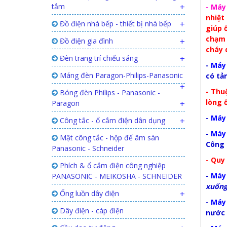
tắm
+
-
Máy
nhiệt
Đồ điện nhà bếp - thiết bị nhà bếp
+
giúp 
chạm 
Đồ điện gia đình
+
cháy 
Đèn trang trí chiếu sáng
+
-
Máy
Máng đèn Paragon-Philips-Panasonic
có tả
+
- Thu
Bóng đèn Philips - Panasonic -
lòng 
Paragon
+
-
Máy
Công tắc - ổ cắm điện dân dụng
+
-
Máy
Mặt công tắc - hộp đế âm sàn
Công 
Panasonic - Schneider
- Quy 
Phích & ổ cắm điện công nghiệp
-
Máy
PANASONIC - MEIKOSHA - SCHNEIDER
xuống
Ống luồn dây điện
+
-
Máy
Dây điện - cáp điện
nước 