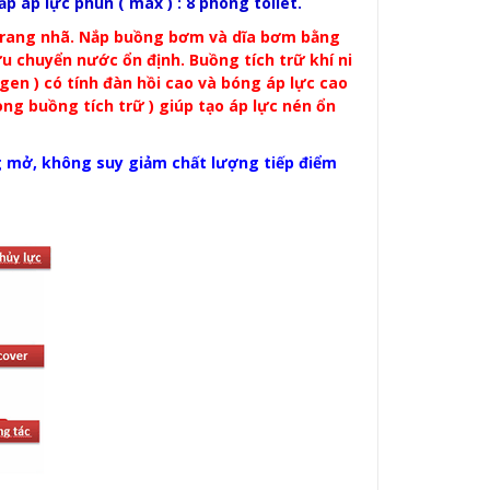
 áp lực phun ( max ) : 8 phòng toilet.
trang nhã. Nắp buồng bơm và dĩa bơm bằng
u chuyển nước ổn định. Buồng tích trữ khí ni
gen ) có tính đàn hồi cao và bóng áp lực cao
ong buồng tích trữ ) giúp tạo áp lực nén ổn
g mở, không suy giảm chất lượng tiếp điểm