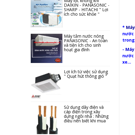
Máy lọc không khí
DAIKIN - PANASONIC -
SHARP - HITACHI " Lợi
ích cho sức khỏe "
*
Máy
nước 
Máy tắm nước nóng
trong
PANASONIC - An toàn
và tiện ích cho sinh
-
Máy
hoạt gia đình
nước 
xe...
Lợi ích từ việc sử dụng
" Quạt hút thông gió "
Sử dụng dây điện và
cáp điện trong xây
dựng ngôi nhà : Những
điều nên biết khi mua