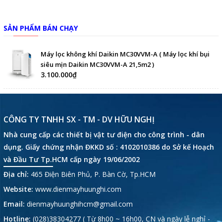
SẢN PHẨM BÁN CHẠY
Máy lọc không khí Daikin MC30VVM-A ( Máy lọc khí bụi
siêu mịn Daikin MC30VVM-A 21,5m2 )
3.100.000₫
CÔNG TY TNHH SX - TM - DV HỮU NGHỊ
Nhà cung cấp các thiết bị vật tư điện cho công trình - dân
dụng. Giấy chứng nhận ĐKKD số : 4102010386 do Sở kế Hoạch
và Đầu Tư Tp.HCM cấp ngày 19/06/2002
Địa chỉ:
465 Điện Biên Phủ, P. Bàn Cờ, Tp.HCM
Website:
www.dienmayhuunghi.com
Email:
dienmayhuunghihcm@gmail.com
Hotline:
(028)38304277 ( Từ 8h00 ~ 16h00, CN và ngày lễ nghỉ -