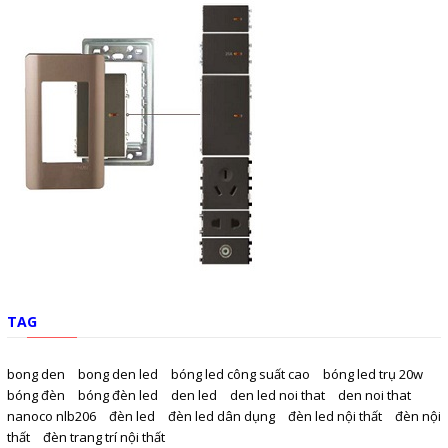
TAG
bong den
bong den led
bóng led công suất cao
bóng led trụ 20w
bóng đèn
bóng đèn led
den led
den led noi that
den noi that
nanoco nlb206
đèn led
đèn led dân dụng
đèn led nội thất
đèn nội
thất
đèn trang trí nội thất