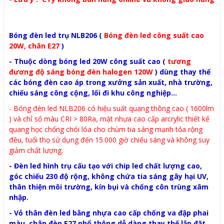
Bóng đèn led trụ NLB206 (
Bóng đèn led công suất cao
20W, chân E27
)
- Thuộc dòng bóng led 20W công suất cao (
tương
đương độ sáng bóng đèn halogen 120W
) dùng thay thế
các bóng đèn cao áp trong xưởng sản xuất, nhà trường,
chiếu sáng công cộng, lối đi khu công nghiệp...
- Bóng đèn led NLB206 có hiệu suất quang thông cao ( 1600lm
) và chỉ số màu CRI > 80Ra, mặt nhựa cao cấp arcrylic thiết kế
quang học chống chói lóa cho chùm tia sáng mạnh tỏa rộng
đều, tuổi thọ sử dụng đến 15.000 giờ chiếu sáng và không suy
giảm chất lượng.
- Đèn led hình trụ cấu tạo với chip led chất lượng cao,
góc chiếu 230 độ rộng, không chứa tia sáng gây hại UV,
thân thiện môi trường, kín bụi và chống côn trùng xâm
nhập.
- Vỏ thân đèn led bằng nhựa cao cấp chống va đập phai
màu, chân đèn E27 phổ thông dễ dàng thay thế lắp đặt