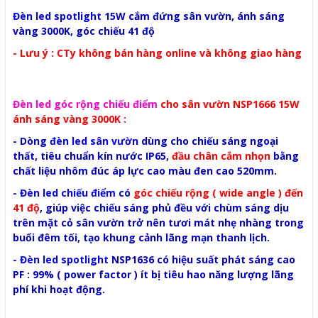
Đèn led spotlight
15W cắm đứng sân vườn, ánh sáng
vàng 3000K, góc chiếu 41 độ
- Lưu ý : CTy không bán hàng online và không giao hàng
Đèn led góc rộng chiếu điểm
cho sân vườn NSP1666 15W
ánh sáng vàng 3000K :
- Dòng
đèn led sân vườn
dùng cho chiếu sáng ngoại
thất, tiêu chuẩn kín nước IP65,
đầu chân cắm nhọn
bằng
chất liệu nhôm đúc áp lực cao màu đen cao 520mm.
-
Đèn led chiếu điểm
có
góc chiếu rộng ( wide angle ) đến
41 độ
, giúp việc chiếu sáng phủ đều với chùm sáng dịu
trên mặt cỏ sân vườn trở nên tươi mát nhẹ nhàng trong
buổi đêm tối, tạo khung cảnh lãng mạn thanh lịch.
-
Đèn led spotlight
NSP1636 có hiệu suất phát sáng cao
PF : 99% ( power factor ) ít bị tiêu hao năng lượng lãng
phí khi hoạt động.