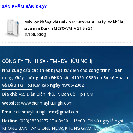
SẢN PHẨM BÁN CHẠY
Máy lọc không khí Daikin MC30VVM-A ( Máy lọc khí bụi
siêu mịn Daikin MC30VVM-A 21,5m2 )
3.100.000₫
CÔNG TY TNHH SX - TM - DV HỮU NGHỊ
Nhà cung cấp các thiết bị vật tư điện cho công trình - dân
dụng. Giấy chứng nhận ĐKKD số : 4102010386 do Sở kế Hoạch
và Đầu Tư Tp.HCM cấp ngày 19/06/2002
Địa chỉ:
465 Điện Biên Phủ, P. Bàn Cờ, Tp.HCM
Website:
www.dienmayhuunghi.com
Email:
dienmayhuunghihcm@gmail.com
Hotline:
(028)38304277 ( Từ 8h00 ~ 16h00, CN và ngày lễ nghỉ -
KHÔNG BÁN HÀNG ONLINE VÀ KHÔNG GIAO HÀNG )