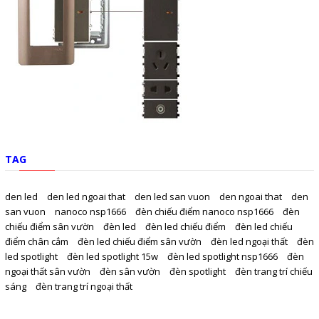
TAG
den led
den led ngoai that
den led san vuon
den ngoai that
den
san vuon
nanoco nsp1666
đèn chiếu điểm nanoco nsp1666
đèn
chiếu điểm sân vườn
đèn led
đèn led chiếu điểm
đèn led chiếu
điểm chân cắm
đèn led chiếu điểm sân vườn
đèn led ngoại thất
đèn
led spotlight
đèn led spotlight 15w
đèn led spotlight nsp1666
đèn
ngoại thất sân vườn
đèn sân vườn
đèn spotlight
đèn trang trí chiếu
sáng
đèn trang trí ngoại thất