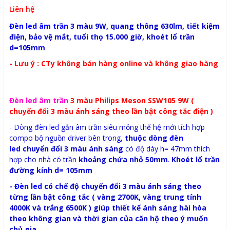
Liên hệ
Đèn led âm trần
3 màu 9W, quang thông 630lm, tiết kiệm
điện, bảo vệ mắt, tuổi thọ 15.000 giờ, khoét lổ trần
d=105mm
- Lưu ý : CTy không bán hàng online và không giao hàng
Đèn led âm trần
3 màu Philips Meson SSW105 9W (
chuyển đổi 3 màu ánh sáng theo lần bật công tắc điện )
- Dòng
đèn led
gắn âm trần siêu mỏng thế hệ mới tích hợp
compo bộ nguồn driver bên trong,
thuộc dòng
đèn
led
chuyển đổi 3 màu ánh sáng
có độ dày h= 47mm thích
hợp cho nhà có trần
khoảng chứa nhỏ 50mm
.
Khoét lổ trần
đường kính d= 105mm
-
Đèn led
có chế độ chuyển đổi 3 màu ánh sáng theo
từng lần bật công tắc ( vàng 2700K, vàng trung tính
4000K và trắng 6500K ) giúp thiết kế ánh sáng hài hòa
theo không gian và thời gian của căn hộ theo ý muốn
chủ gia.