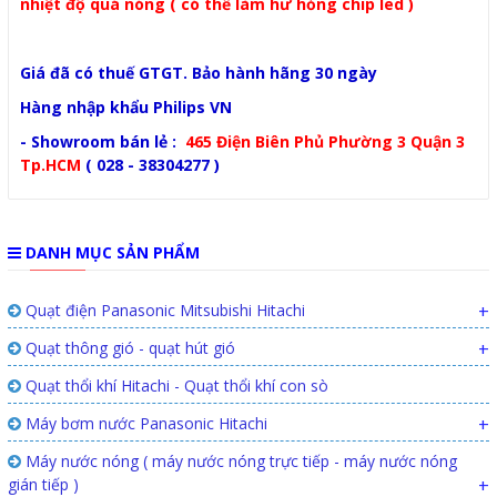
nhiệt độ quá nóng ( có thể làm hư hỏng chip led )
Giá đã có thuế GTGT. Bảo hành hãng 30 ngày
Hàng nhập khẩu Philips VN
- Showroom bán lẻ :
465 Điện Biên Phủ Phường 3 Quận 3
Tp.HCM
( 028 - 38304277 )
DANH MỤC SẢN PHẨM
Quạt điện Panasonic Mitsubishi Hitachi
+
Quạt thông gió - quạt hút gió
+
Quạt thổi khí Hitachi - Quạt thổi khí con sò
Máy bơm nước Panasonic Hitachi
+
Máy nước nóng ( máy nước nóng trực tiếp - máy nước nóng
gián tiếp )
+