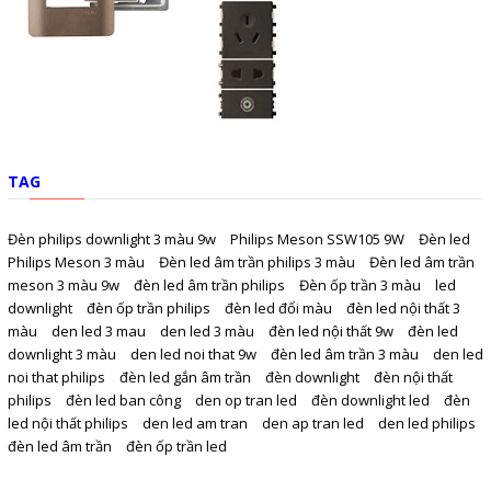
TAG
Đèn philips downlight 3 màu 9w
Philips Meson SSW105 9W
Đèn led
Philips Meson 3 màu
Đèn led âm trần philips 3 màu
Đèn led âm trần
meson 3 màu 9w
đèn led âm trần philips
Đèn ốp trần 3 màu
led
downlight
đèn ốp trần philips
đèn led đổi màu
đèn led nội thất 3
màu
den led 3 mau
den led 3 màu
đèn led nội thất 9w
đèn led
downlight 3 màu
den led noi that 9w
đèn led âm trần 3 màu
den led
noi that philips
đèn led gắn âm trần
đèn downlight
đèn nội thất
philips
đèn led ban công
den op tran led
đèn downlight led
đèn
led nội thất philips
den led am tran
den ap tran led
den led philips
đèn led âm trần
đèn ốp trần led