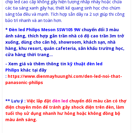
chip led cao cấp không gây hiện tượng nhấp nháy hoặc chứa
các tia sáng xanh gây hại, thiết kế quang sinh học cho chùm
sáng tỏa đều và mạnh. Tích hợp sẵn dây ra 2 sợi giúp thi công
bảo trì nhanh và an toàn hơn.
*
Đèn led
P
hilips Meson SSW105 9W
chuyển đổi 3 màu
ánh sáng, thích hợp gắn trần nhà có độ cao trần 3m trở
xuống, dùng cho căn hộ, showroom, khách sạn, nhà
hàng, khu resort, quán cafeteria, sân khấu trường học,
cửa hàng thời trang...
- Xem giá và thêm thông tin
kỹ thuật
đèn led
Philips
khác tại đây
:
https://www.dienmayhuunghi.com/den-led-noi-that-
panasonic-philips
** Lưu ý :
Việc lắp đặt
đèn led
chuyển đổi màu cần có thợ
điện chuyên môn để tránh gây shock điện trên đèn, làm
tuổi thọ sử dụng nhanh hư hỏng hoặc không đồng bộ
màu ánh sáng.