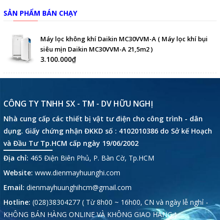
SẢN PHẨM BÁN CHẠY
Máy lọc không khí Daikin MC30VVM-A ( Máy lọc khí bụi
siêu mịn Daikin MC30VVM-A 21,5m2 )
3.100.000₫
CÔNG TY TNHH SX - TM - DV HỮU NGHỊ
Nhà cung cấp các thiết bị vật tư điện cho công trình - dân
dụng. Giấy chứng nhận ĐKKD số : 4102010386 do Sở kế Hoạch
và Đầu Tư Tp.HCM cấp ngày 19/06/2002
Địa chỉ:
465 Điện Biên Phủ, P. Bàn Cờ, Tp.HCM
Website:
www.dienmayhuunghi.com
Email:
dienmayhuunghihcm@gmail.com
Hotline:
(028)38304277 ( Từ 8h00 ~ 16h00, CN và ngày lễ nghỉ -
KHÔNG BÁN HÀNG ONLINE VÀ KHÔNG GIAO HÀNG )