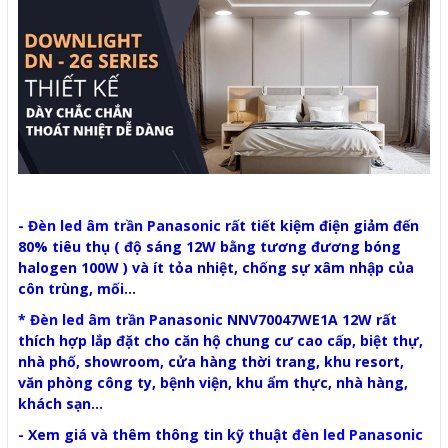
-
Đèn led âm trần Panasonic
rất tiết kiệm điện giảm đến
80% tiêu thụ ( độ sáng 12W bằng tương đương bóng
halogen 100W ) và ít tỏa nhiệt, chống sự xâm nhập của
côn trùng, mối...
*
Đèn led âm trần Panasonic
NNV70047WE1A 12W rất
thích hợp lắp đặt cho căn hộ chung cư cao cấp, biệt thự,
nhà phố, showroom, cửa hàng thời trang, khu resort,
văn phòng công ty, bệnh viện, khu ẩm thực, nhà hàng,
khách sạn...
- Xem giá và thêm thông tin kỹ thuật
đèn led Panasonic