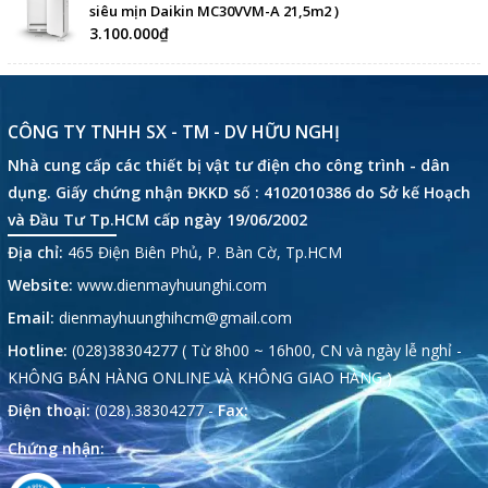
siêu mịn Daikin MC30VVM-A 21,5m2 )
3.100.000₫
CÔNG TY TNHH SX - TM - DV HỮU NGHỊ
Nhà cung cấp các thiết bị vật tư điện cho công trình - dân
dụng. Giấy chứng nhận ĐKKD số : 4102010386 do Sở kế Hoạch
và Đầu Tư Tp.HCM cấp ngày 19/06/2002
Địa chỉ:
465 Điện Biên Phủ, P. Bàn Cờ, Tp.HCM
Website:
www.dienmayhuunghi.com
Email:
dienmayhuunghihcm@gmail.com
Hotline:
(028)38304277 ( Từ 8h00 ~ 16h00, CN và ngày lễ nghỉ -
KHÔNG BÁN HÀNG ONLINE VÀ KHÔNG GIAO HÀNG )
Điện thoại:
(028).38304277 -
Fax:
Chứng nhận: