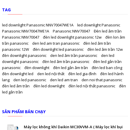
TAG
led downlight Panasonic NNV70047WE1A
led downlight Panasonic
Panasonic NNV70047WE1A
Panasonic NNV70047
Đèn led âm trần
Panasonic NNV70047
đèn led downlight panasonic 12w
đèn lon âm
trần panasonic
den led am tran panasonic
đèn led âm trần
panasonic 12W
đèn downlight led panasonic
đèn led âm trần 12w
đèn downlight panasonic
den led âm trần panasonic
den led
downlight panasonic
đèn led âm trần panasonic
đèn led gắn trần
panasonic
đèn downlight
đèn led gắn âm trần
đèn led ban công
đèn downlight led
den led nội thất
đèn led gia đình
đèn led hành
lang
den led panasonic
den led am tran
den noi that panasonic
đèn led âm trần
đèn led downlight
đèn led nội thất panasonic
đèn
led gắn trần
SẢN PHẨM BÁN CHẠY
Máy lọc không khí Daikin MC30VVM-A ( Máy lọc khí bụi