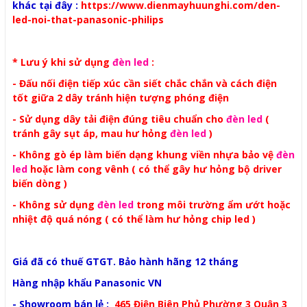
khác tại đây :
https://www.dienmayhuunghi.com/den-
led-noi-that-panasonic-philips
* Lưu ý khi sử dụng
đèn led
:
- Đấu nối điện tiếp xúc cần siết chắc chắn và cách điện
tốt giữa 2 dây tránh hiện tượng phóng điện
- Sử dụng dây tải điện đúng tiêu chuẩn cho
đèn led
(
tránh gây sụt áp, mau hư hỏng
đèn led
)
- Không gò ép làm biến dạng khung viền nhựa bảo vệ
đèn
led
hoặc làm cong vênh ( có thể gây hư hỏng bộ driver
biến dòng )
- Không sử dụng
đèn led
trong môi trường ẩm ướt hoặc
nhiệt độ quá nóng ( có thể làm hư hỏng chip led )
Giá đã có thuế GTGT. Bảo hành hãng 12 tháng
Hàng nhập khẩu Panasonic VN
- Showroom bán lẻ :
465 Điện Biên Phủ Phường 3 Quận 3