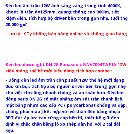
Đèn led âm trần
12W ánh sáng vàng trung tính 4000K,
khoét lỗ trần d=125mm, quang thông cao 960lm, tiết
kiệm điện, tích hợp bộ driver bên trong gọn nhẹ, tuổi thọ
20.000 giờ
- Lưu ý : CTy không bán hàng online và không giao hàng
Đèn led downlight DN 2G Panasonic NNV70047WE1A
12W
siêu mỏng thế hệ mới kiểu dáng tích hợp compo :
- Dòng
đèn led âm trần
công suất 12W thế hệ mới dạng
đúc kín bụi, tích hợp bộ nguồn driver bên trong gọn nhẹ
cho việc thi công nhanh chóng và an toàn hơn.
Đèn led
dòng seris DN 2G có mặt phẳng ôm sát trần thanh lịch,
mặt bằng nhựa cao cấp PC ( polycarbonat chống va đập,
chống phai màu ) kết hợp với vỏ thân đèn bằng nhựa
BPT đúc áp lực cao cứng cáp bền bĩ, thiết kế giữ đèn
định vị chắc chắn bằng lò xo thép đàn hồi với 2 tai dài
kẹp.