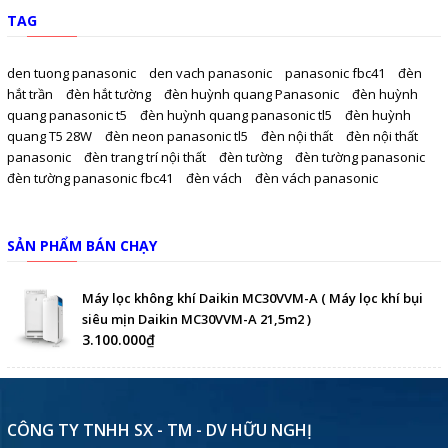
TAG
den tuong panasonic
den vach panasonic
panasonic fbc41
đèn
hắt trần
đèn hắt tường
đèn huỳnh quang Panasonic
đèn huỳnh
quang panasonic t5
đèn huỳnh quang panasonic tl5
đèn huỳnh
quang T5 28W
đèn neon panasonic tl5
đèn nội thất
đèn nội thất
panasonic
đèn trang trí nội thất
đèn tường
đèn tường panasonic
đèn tường panasonic fbc41
đèn vách
đèn vách panasonic
SẢN PHẨM BÁN CHẠY
Máy lọc không khí Daikin MC30VVM-A ( Máy lọc khí bụi
siêu mịn Daikin MC30VVM-A 21,5m2 )
3.100.000₫
CÔNG TY TNHH SX - TM - DV HỮU NGHỊ