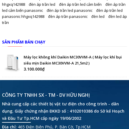
hhgxq142988
đèn áp trần led
đèn áp trần led cảm biến
đèn áp trần
led cảm biến panasonic
đèn áp trần led panasonic
đèn áp trần led
panasonic hhgxq142988
đèn áp trần panasonic
đèn led
đèn led áp
trần
SẢN PHẨM BÁN CHẠY
Máy lọc không khí Daikin MC30VVM-A ( Máy lọc khí bụi
siêu mịn Daikin MC30VVM-A 21,5m2 )
3.100.000₫
CÔNG TY TNHH SX - TM - DV HỮU NGHỊ
Nhà cung cấp các thiết bị vật tư điện cho công trình - dân
dụng. Giấy chứng nhận ĐKKD số : 4102010386 do Sở kế Hoạch
và Đầu Tư Tp.HCM cấp ngày 19/06/2002
Địa chỉ:
465 Điện Biên Phủ, P. Bàn Cờ, Tp.HCM