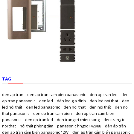
TAG
den ap tran
den ap tran cam bien panasonic
den ap tran led
den
ap tran panasonic
den led
dèn led gia đình
den led noi that
den
led nội thất
den led panasonic
den noi that
den nội thất
den noi
that panasonic
den op tran cam bien
den op tran cam bien
panasonic
den op tran led
den trang tri chieu sang
den trang tri
noi that
nội thất phòng tắm
panasonic hhgxq142988
đèn áp trần
đèn áp trần cảm biến panasonic 12W
đèn áp trần cảm biến panasonic