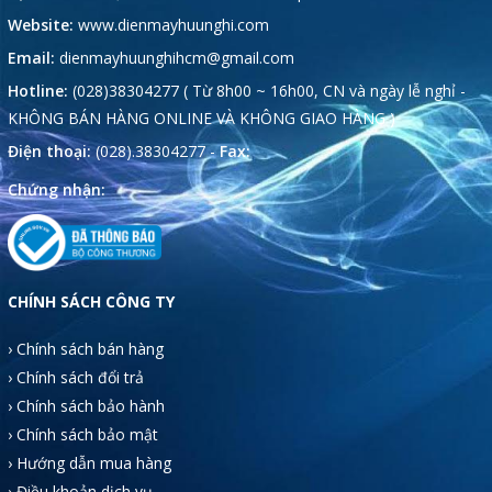
Website:
www.dienmayhuunghi.com
Email:
dienmayhuunghihcm@gmail.com
Hotline:
(028)38304277 ( Từ 8h00 ~ 16h00, CN và ngày lễ nghỉ -
KHÔNG BÁN HÀNG ONLINE VÀ KHÔNG GIAO HÀNG )
Điện thoại:
(028).38304277 -
Fax:
Chứng nhận:
CHÍNH SÁCH CÔNG TY
› Chính sách bán hàng
› Chính sách đổi trả
› Chính sách bảo hành
› Chính sách bảo mật
› Hướng dẫn mua hàng
› Điều khoản dịch vụ