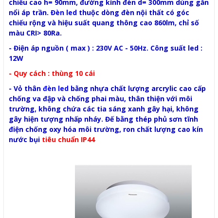
chiều cao h= 90mm, đường kính đèn d= 300mm dùng gắn
nổi áp trần.
Đèn led
thuộc dòng đèn nội thất có góc
chiếu rộng và hiệu suất quang thông cao 860lm, chỉ số
màu CRI> 80Ra.
- Điện áp nguồn ( max ) : 230V AC - 50Hz. Công suất led :
12W
- Quy cách : thùng 10 cái
- Vỏ thân
đèn led
bằng nhựa chất lượng arcrylic cao cấp
chống va đập và chống phai màu, thân thiện với môi
trường, không chứa các tia sáng xanh gây hại, không
gây hiện tượng nhấp nháy. Đế bằng thép phủ sơn tĩnh
điện chống oxy hóa môi trường, ron chất lượng cao kín
nước bụi
tiêu chuẩn IP44