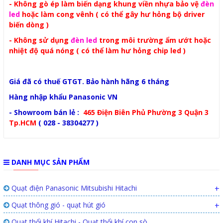
- Không gò ép làm biến dạng khung viền nhựa bảo vệ
đèn
led
hoặc làm cong vênh ( có thể gây hư hỏng bộ driver
biến dòng )
- Không sử dụng
đèn led
trong môi trường ẩm ướt hoặc
nhiệt độ quá nóng ( có thể làm hư hỏng chip led )
Giá đã có thuế GTGT. Bảo hành hãng 6 tháng
Hàng nhập khẩu Panasonic VN
- Showroom bán lẻ :
465 Điện Biên Phủ Phường 3 Quận 3
Tp.HCM
( 028 - 38304277 )
DANH MỤC SẢN PHẨM
Quạt điện Panasonic Mitsubishi Hitachi
+
Quạt thông gió - quạt hút gió
+
Quạt thổi khí Hitachi - Quạt thổi khí con sò