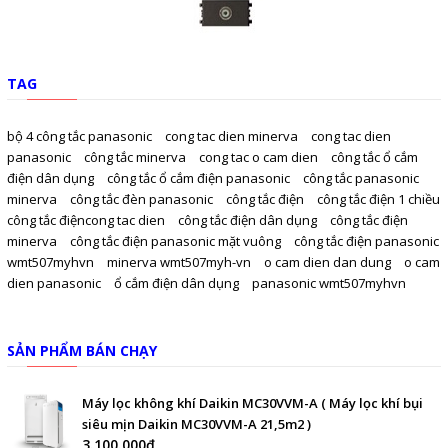
TAG
bộ 4 công tắc panasonic
cong tac dien minerva
cong tac dien
panasonic
công tắc minerva
cong tac o cam dien
công tắc ổ cắm
điện dân dụng
công tắc ổ cắm điện panasonic
công tắc panasonic
minerva
công tắc đèn panasonic
công tắc điện
công tắc điện 1 chiều
công tắc điệncong tac dien
công tắc điện dân dụng
công tắc điện
minerva
công tắc điện panasonic mặt vuông
công tắc điện panasonic
wmt507myhvn
minerva wmt507myh-vn
o cam dien dan dung
o cam
dien panasonic
ổ cắm điện dân dụng
panasonic wmt507myhvn
SẢN PHẨM BÁN CHẠY
Máy lọc không khí Daikin MC30VVM-A ( Máy lọc khí bụi
siêu mịn Daikin MC30VVM-A 21,5m2 )
3.100.000₫