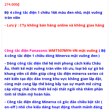
274.000₫
Bộ 4
công tắc điện
1 chiều 16A màu đen nhũ, mặt vuông
tràn viền
- Lưu ý : CTy không bán hàng online và không giao hàng
Công tắc điện Panasonic
WMT507MYH-VN mặt vuông
( Bộ
4
công tắc điện
1 chiều dòng Minerva mặt vuông đen )
- Dòng
công tắc điện
thế hệ mới phong cách kiểu Châu
Âu, thiết kế mặt vuông tràn viền tối ưu, loại bỏ sự gò bó
khung viền cổ điển giúp công tắc điện minerva series có
nét kiến tạo độc đáo trong khu vực không gian lắp đặt,
cùng mặt cong lập thể bóng bẫy tạo sự mạnh mẻ cứng
cáp vững chải cho thiết kế nội thất ngôi nhà thêm phần
tinh tế thẩm mỹ hoàn hảo.
-
Công tắc điện
dòng Minerva có góc đảo chiều bật tắt (
on-off ) nhỏ cho kiểu dáng hoạt động thanh mảnh đáng