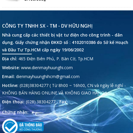
CÔNG TY TNHH SX - TM - DV HỮU NGHỊ
Nhà cung cấp các thiết bị vật tư điện cho công trình - dân
dụng. Giấy chứng nhận ĐKKD số : 4102010386 do Sở kế Hoạch
và Đầu Tư Tp.HCM cấp ngày 19/06/2002
Địa chỉ:
465 Điện Biên Phủ, P. Bàn Cờ, Tp.HCM
Website:
www.dienmayhuunghi.com
Email:
dienmayhuunghihcm@gmail.com
Hotline:
(028)38304277 ( Từ 8h00 ~ 16h00, CN và ngày lễ nghỉ -
KHÔNG BÁN HÀNG ONLINE VÀ KHÔNG GIAO HÀNG )
Điện thoại:
(028).38304277 -
Fax:
Chứng nhận: