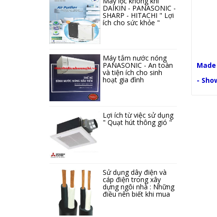
Máy lọc không khí
DAIKIN - PANASONIC -
SHARP - HITACHI " Lợi
ích cho sức khỏe "
Máy tắm nước nóng
PANASONIC - An toàn
Made i
và tiện ích cho sinh
hoạt gia đình
- Sho
Lợi ích từ việc sử dụng
" Quạt hút thông gió "
Sử dụng dây điện và
cáp điện trong xây
dựng ngôi nhà : Những
điều nên biết khi mua