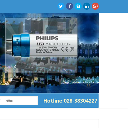
Hotline:028-38304227