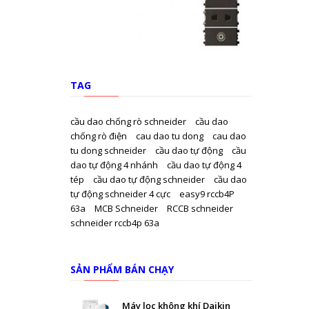
TAG
cầu dao chống rò schneider
cầu dao
chống rò điện
cau dao tu dong
cau dao
tu dong schneider
cầu dao tự động
cầu
dao tự động 4 nhánh
cầu dao tự động 4
tép
cầu dao tự động schneider
cầu dao
tự động schneider 4 cực
easy9 rccb4P
63a
MCB Schneider
RCCB schneider
schneider rccb4p 63a
SẢN PHẨM BÁN CHẠY
Máy lọc không khí Daikin