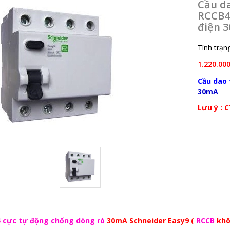
Cầu d
RCCB4P
điện 3
Tình trạng
1.220.00
Cầu dao
30mA
Lưu ý : 
 cực tự động chống dòng rò
30mA Schneider Easy9 (
RCCB
khô