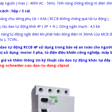
 áp nguồn ( max ) : 400V AC - 50Hz. Tính năng chống dòng rò điện 30
cách : hộp / 3 cái
năng chịu dòng phụ tải < 63A ( RCCB không chống quá tải tự động ).
g
cầu dao tự động
khối 4P ( 3P + N ). Dòng ngắn mạch : 4,5 kA
 năng tự động ngắt điện khi phát hiện dòng điện rò 30mA của
MCB
lắ
u ), TCVN...
 dao tự động
RCCB 4P sử dụng trong bảo vệ an toàn cho người k
 bị sử dụng: motor 3 pha, tủ điện điều khiển công nghiệp, máy b
giá và thêm thông tin kỹ thuật
cầu dao tự động
khác tại đây
ng-schneider-cau-dao-tu-dong-clipsal