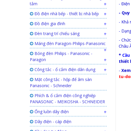
tắm
+
- Điện
- Quy 
Đồ điện nhà bếp - thiết bị nhà bếp
+
- Khả 
Đồ điện gia đình
+
- Dạn
Đèn trang trí chiếu sáng
+
- Chức
Máng đèn Paragon-Philips-Panasonic
Châu Ầ
+
Bóng đèn Philips - Panasonic -
*
Cầu
Paragon
+
thiết
Công tắc - ổ cắm điện dân dụng
+
-
Xem 
tu-do
Mặt công tắc - hộp đế âm sàn
Panasonic - Schneider
Phích & ổ cắm điện công nghiệp
PANASONIC - MEIKOSHA - SCHNEIDER
Ống luồn dây điện
+
Dây điện - cáp điện