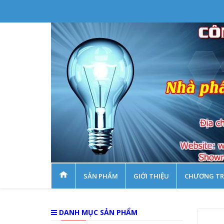
SẢN PHẨM
GIỚI THIỆU
CHƯƠNG TR
DANH MỤC SẢN PHẨM