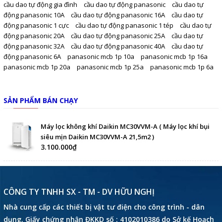
cầu dao tự động gia đình
cầu dao tự động panasonic
cầu dao tự
động panasonic 10A
cầu dao tự động panasonic 16A
cầu dao tự
động panasonic 1 cực
cầu dao tự động panasonic 1 tép
cầu dao tự
động panasonic 20A
cầu dao tự động panasonic 25A
cầu dao tự
động panasonic 32A
cầu dao tự động panasonic 40A
cầu dao tự
động panasonic 6A
panasonic mcb 1p 10a
panasonic mcb 1p 16a
panasonic mcb 1p 20a
panasonic mcb 1p 25a
panasonic mcb 1p 6a
SẢN PHẨM BÁN CHẠY
Máy lọc không khí Daikin MC30VVM-A ( Máy lọc khí bụi
siêu mịn Daikin MC30VVM-A 21,5m2 )
3.100.000₫
CÔNG TY TNHH SX - TM - DV HỮU NGHỊ
Nhà cung cấp các thiết bị vật tư điện cho công trình - dân
dụng. Giấy chứng nhận ĐKKD số : 4102010386 do Sở kế Hoạch