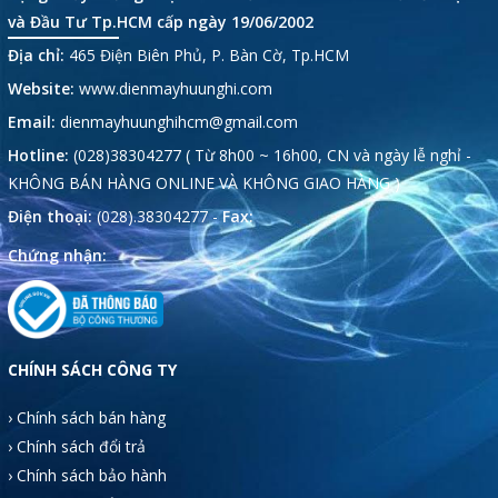
và Đầu Tư Tp.HCM cấp ngày 19/06/2002
Địa chỉ:
465 Điện Biên Phủ, P. Bàn Cờ, Tp.HCM
Website:
www.dienmayhuunghi.com
Email:
dienmayhuunghihcm@gmail.com
Hotline:
(028)38304277 ( Từ 8h00 ~ 16h00, CN và ngày lễ nghỉ -
KHÔNG BÁN HÀNG ONLINE VÀ KHÔNG GIAO HÀNG )
Điện thoại:
(028).38304277 -
Fax:
Chứng nhận:
CHÍNH SÁCH CÔNG TY
› Chính sách bán hàng
› Chính sách đổi trả
› Chính sách bảo hành