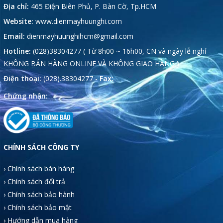
Địa chỉ:
465 Điện Biên Phủ, P. Bàn Cờ, Tp.HCM
Website:
www.dienmayhuunghi.com
Email:
dienmayhuunghihcm@gmail.com
Hotline:
(028)38304277 ( Từ 8h00 ~ 16h00, CN và ngày lễ nghỉ -
KHÔNG BÁN HÀNG ONLINE VÀ KHÔNG GIAO HÀNG )
Điện thoại:
(028).38304277 -
Fax:
Chứng nhận:
CHÍNH SÁCH CÔNG TY
› Chính sách bán hàng
› Chính sách đổi trả
› Chính sách bảo hành
› Chính sách bảo mật
› Hướng dẫn mua hàng