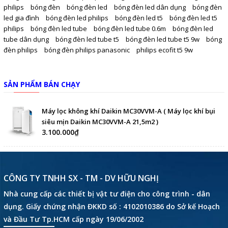
philips
bóng đèn
bóng đèn led
bóng đèn led dân dụng
bóng đèn
led gia đình
bóng đèn led philips
bóng đèn led t5
bóng đèn led t5
philips
bóng đèn led tube
bóng đèn led tube 0.6m
bóng đèn led
tube dân dụng
bóng đèn led tube t5
bóng đèn led tube t5 9w
bóng
đèn philips
bóng đèn philips panasonic
philips ecofit t5 9w
SẢN PHẨM BÁN CHẠY
Máy lọc không khí Daikin MC30VVM-A ( Máy lọc khí bụi
siêu mịn Daikin MC30VVM-A 21,5m2 )
3.100.000₫
CÔNG TY TNHH SX - TM - DV HỮU NGHỊ
Nhà cung cấp các thiết bị vật tư điện cho công trình - dân
dụng. Giấy chứng nhận ĐKKD số : 4102010386 do Sở kế Hoạch
và Đầu Tư Tp.HCM cấp ngày 19/06/2002