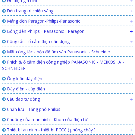
Đồ điện gia đình
+
Đèn trang trí chiếu sáng
+
Máng đèn Paragon-Philips-Panasonic
+
Bóng đèn Philips - Panasonic - Paragon
+
Công tắc - ổ cắm điện dân dụng
+
Mặt công tắc - hộp đế âm sàn Panasonic - Schneider
Phích & ổ cắm điện công nghiệp PANASONIC - MEIKOSHA -
SCHNEIDER
Ống luồn dây điện
+
Dây điện - cáp điện
Cầu dao tự động
+
Chấn lưu - Tăng phô Philips
Chuông cửa màn hình - Khóa cửa điện tử
Thiết bị an ninh - thiết bị PCCC ( phòng cháy )
+