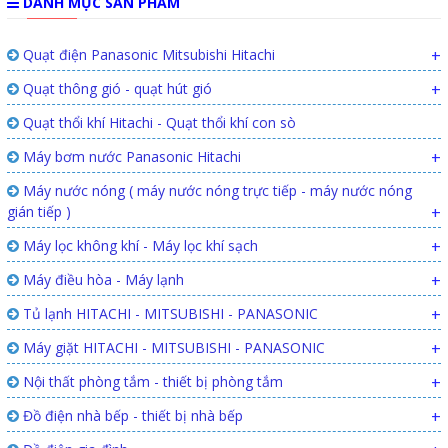
DANH MỤC SẢN PHẨM
Quạt điện Panasonic Mitsubishi Hitachi
+
Quạt thông gió - quạt hút gió
+
Quạt thổi khí Hitachi - Quạt thổi khí con sò
Máy bơm nước Panasonic Hitachi
+
Máy nước nóng ( máy nước nóng trực tiếp - máy nước nóng
gián tiếp )
+
Máy lọc không khí - Máy lọc khí sạch
+
Máy điều hòa - Máy lạnh
+
Tủ lạnh HITACHI - MITSUBISHI - PANASONIC
+
Máy giặt HITACHI - MITSUBISHI - PANASONIC
+
Nội thất phòng tắm - thiết bị phòng tắm
+
Đồ điện nhà bếp - thiết bị nhà bếp
+