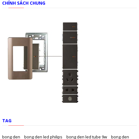
CHÍNH SÁCH CHUNG
TAG
bong den
bong den led philips
bong den led tube 9w
bong den