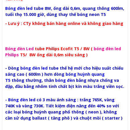
Bóng đèn led
tube 8W, ống dài 0,6m, quang thông 600lm,
tuổi thọ 15.000 giờ, dùng thay thế bóng neon T5
- Lưu ý : CTy không bán hàng online và không giao hàng
Bóng đèn Led
tube Philips Ecofit T5 / 8W (
bóng đèn led
Philips
T5/ 8W ống dài 0,6m siêu sáng )
- Dòng
bóng đèn led
tube thế hệ mới cho hiệu suất chiếu
sáng cao ( 600lm ) hơn dòng
bóng huỳnh quang
T5
thông thường
, thân
bóng đèn
bằng nhựa chống va
đập, đầu bằng nhôm tinh chất bịt kín màu trắng viền sọc.
-
Bóng đèn led
có 3 màu ánh sáng : trắng 765K, vàng
740K và vàng 730K. Tiết kiệm điện năng đến 40% so với
các loại bóng huỳnh quang phổ thông ( neon ), không
cần sử dụng ballast ( tăng phô ) và chuột mồi ( starter )