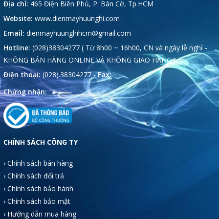
Địa chỉ:
465 Điện Biên Phủ, P. Bàn Cờ, Tp.HCM
Website:
www.dienmayhuunghi.com
Email:
dienmayhuunghihcm@gmail.com
Hotline:
(028)38304277 ( Từ 8h00 ~ 16h00, CN và ngày lễ nghỉ -
KHÔNG BÁN HÀNG ONLINE VÀ KHÔNG GIAO HÀNG )
Điện thoại:
(028).38304277 -
Fax:
Chứng nhận:
CHÍNH SÁCH CÔNG TY
› Chính sách bán hàng
› Chính sách đổi trả
› Chính sách bảo hành
› Chính sách bảo mật
› Hướng dẫn mua hàng