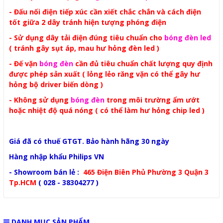
- Đấu nối điện tiếp xúc cần xiết chắc chắn và cách điện
tốt giữa 2 dây tránh hiện tượng phóng điện
- Sử dụng dây tải điện đúng tiêu chuẩn cho
bóng đèn led
( tránh gây sụt áp, mau hư hỏng đèn led )
- Đế vặn
bóng đèn
cần đủ tiêu chuẩn chất lượng quy định
được phép sản xuất
( lỏng lẻo răng vặn có thể gây hư
hỏng bộ driver biến dòng )
- Không sử dụng
bóng đèn
trong môi trường ẩm ướt
hoặc nhiệt độ quá nóng ( có thể làm hư hỏng chip led )
Giá đã có thuế GTGT. Bảo hành hãng 30 ngày
Hàng nhập khẩu Philips VN
- Showroom bán lẻ :
465 Điện Biên Phủ Phường 3 Quận 3
Tp.HCM
( 028 - 38304277 )
DANH MỤC SẢN PHẨM