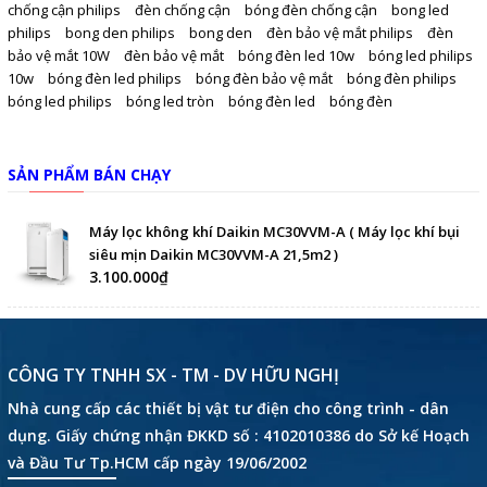
chống cận philips
đèn chống cận
bóng đèn chống cận
bong led
philips
bong den philips
bong den
đèn bảo vệ mắt philips
đèn
bảo vệ mắt 10W
đèn bảo vệ mắt
bóng đèn led 10w
bóng led philips
10w
bóng đèn led philips
bóng đèn bảo vệ mắt
bóng đèn philips
bóng led philips
bóng led tròn
bóng đèn led
bóng đèn
SẢN PHẨM BÁN CHẠY
Máy lọc không khí Daikin MC30VVM-A ( Máy lọc khí bụi
siêu mịn Daikin MC30VVM-A 21,5m2 )
3.100.000₫
CÔNG TY TNHH SX - TM - DV HỮU NGHỊ
Nhà cung cấp các thiết bị vật tư điện cho công trình - dân
dụng. Giấy chứng nhận ĐKKD số : 4102010386 do Sở kế Hoạch
và Đầu Tư Tp.HCM cấp ngày 19/06/2002