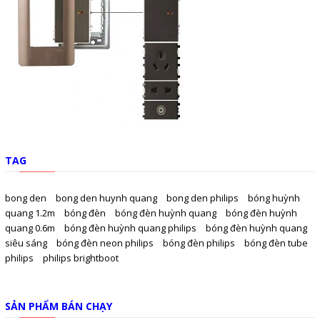
TAG
bong den
bong den huynh quang
bong den philips
bóng huỳnh
quang 1.2m
bóng đèn
bóng đèn huỳnh quang
bóng đèn huỳnh
quang 0.6m
bóng đèn huỳnh quang philips
bóng đèn huỳnh quang
siêu sáng
bóng đèn neon philips
bóng đèn philips
bóng đèn tube
philips
philips brightboot
SẢN PHẨM BÁN CHẠY