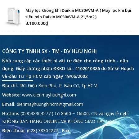
Máy lọc không khí Daikin MC30VVM-A ( Máy lọc khí bụi
siêu mịn Daikin MC30VVM-A 21,5m2 )
3.100.000₫
CÔNG TY TNHH SX - TM - DV HỮU NGHỊ
Nhà cung cấp các thiết bị vật tư điện cho công trình - dân
dụng. Giấy chứng nhận ĐKKD số : 4102010386 do Sở kế Hoạch
và Đầu Tư Tp.HCM cấp ngày 19/06/2002
Địa chỉ:
465 Điện Biên Phủ, P. Bàn Cờ, Tp.HCM
Website:
www.dienmayhuunghi.com
Email:
dienmayhuunghihcm@gmail.com
Hotline:
(028)38304277 ( Từ 8h00 ~ 16h00, CN và ngày lễ nghỉ -
KHÔNG BÁN HÀNG ONLINE VÀ KHÔNG GIAO HÀNG )
Điện thoại:
(028).38304277 -
Fax: